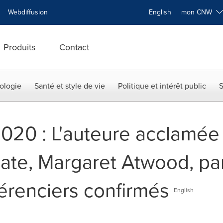
Webdiffusion
English
mon CNW
Produits
Contact
ologie
Santé et style de vie
Politique et intérêt public
S
020 : L'auteure acclamée
late, Margaret Atwood, pa
érenciers confirmés
English