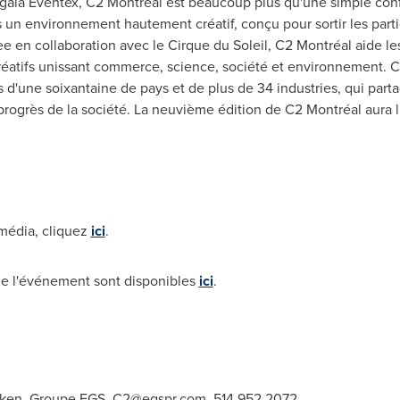
r gala Eventex, C2 Montréal est beaucoup plus qu'une simple co
s un environnement hautement créatif, conçu pour sortir les parti
ee
en collaboration avec le Cirque du Soleil, C2 Montréal aide les
 créatifs unissant commerce, science, société et environnement.
s d'une soixantaine de pays et de plus de 34 industries, qui part
 progrès de la société. La neuvième édition de C2 Montréal aura 
média, cliquez
ici
.
 de l'événement sont disponibles
ici
.
hken, Groupe EGS,
C2@egspr.com
, 514.952.2072