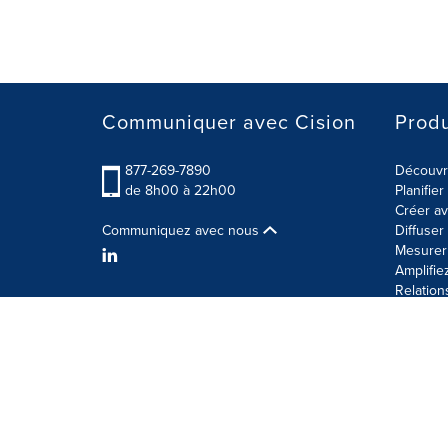
Communiquer avec Cision
Produ
877-269-7890
Découvre
de 8h00 à 22h00
Planifie
Créer av
Communiquez avec nous
Diffuse
Mesurer 
Amplifie
Relation
Modalités d'utilisation
Politique sur la sécurité des 