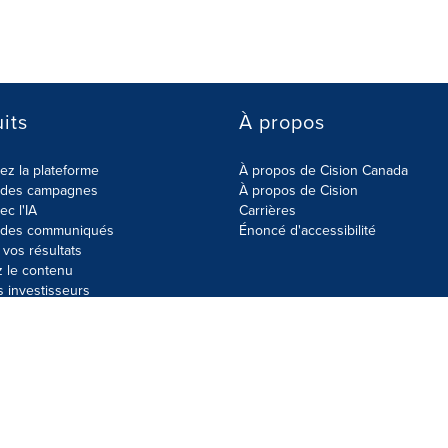
its
À propos
z la plateforme
À propos de Cision Canada
r des campagnes
À propos de Cision
ec l'IA
Carrières
r des communiqués
Énoncé d'accessibilité
vos résultats
z le contenu
s investisseurs
données
Plan du site
Paramètres de cookies
Énoncé d'accessibilit