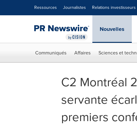
Déclaration d'accessibilité
Sauter la navigation
Ressources
Journalistes
Relations investisseurs
Nouvelles
Communiqués
Affaires
Sciences et techn
C2 Montréal 2
servante écar
premiers conf