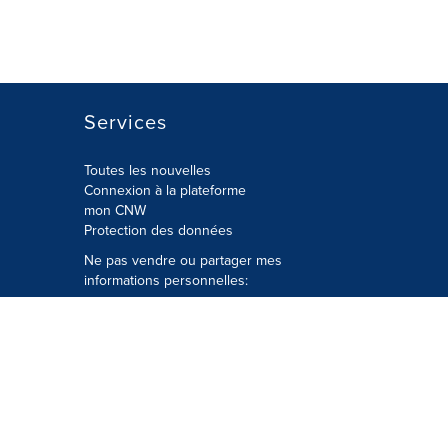
Services
Toutes les nouvelles
Connexion à la plateforme
mon CNW
Protection des données
Ne pas vendre ou partager mes
informations personnelles:
Soumettre à
Privacy@cision.com
Appelez gratuitement notre
département de la protection de la vie
privée: 877-297-8921
é
© Groupe CNW Ltée 2026 Tous droits
réservés. Une société Cision.