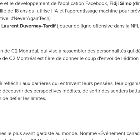
gie et le développement de l'application Facebook,
Fidji Simo
(di
ille de 18 ans qui utilise l'IA et l'apprentissage machine pour pré
cutive, #NeverAgainTech)
e
Laurent Duvernay-Tardif
(joueur de ligne offensive dans la NF
on de C2 Montréal, qui vise à rassembler des personnalités qui dé
e de C2 Montréal est fière de donner le coup d'envoi de l'édition
 à réfléchir aux barrières qui entravent leurs pensées, leur organis
de découvrir des perspectives inédites, de sortir des sentiers batt
de défier les limites.
aires le plus avant-gardiste au monde. Nommé «Événement cana