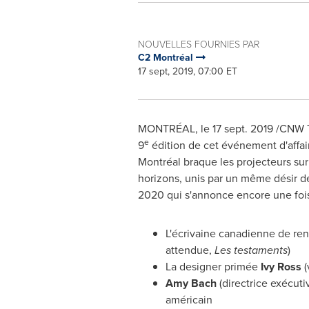
NOUVELLES FOURNIES PAR
C2 Montréal
17 sept, 2019, 07:00 ET
MONTRÉAL, le
17 sept. 2019
/CNW Te
e
9
édition de cet événement d'affai
Montréal braque les projecteurs sur 
horizons, unis par un même désir de
2020 qui s'annonce encore une fois 
L'écrivaine canadienne de r
attendue,
Les
testaments
)
La designer primée
Ivy Ross
(
Amy Bach
(directrice exécuti
américain