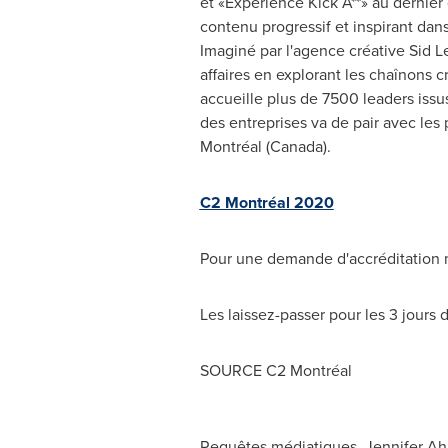
et «Expérience Kick A**» au dernie
contenu progressif et inspirant dan
Imaginé par l'agence créative
Sid L
affaires en explorant les chaînons
accueille plus de 7500 leaders issu
des entreprises va de pair avec les
Montréal (
Canada
).
C2 Montréal 2020
Pour une demande d'accréditation 
Les laissez-passer pour les 3 jours
SOURCE C2 Montréal
Requêtes médiatiques, Jennifer A