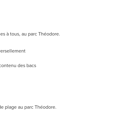
les à tous, au parc Théodore.
versellement
 contenu des bacs
 de plage au parc Théodore.