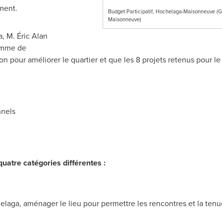
ement.
Budget Participatif, Hochelaga-Maisonneuve (
Maisonneuve)
a, M. Éric
Alan
somme de
n pour améliorer le quartier et que les 8 projets retenus pour le
nnels
uatre catégories différentes :
laga, aménager le lieu pour permettre les rencontres et la tenue 