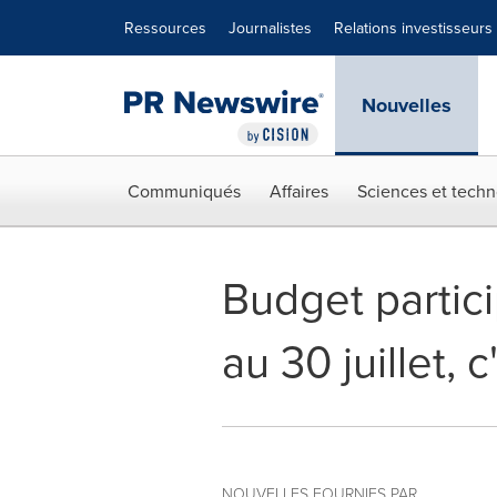
Déclaration d'accessibilité
Sauter la navigation
Ressources
Journalistes
Relations investisseurs
Nouvelles
Communiqués
Affaires
Sciences et techn
Budget partic
au 30 juillet, 
NOUVELLES FOURNIES PAR