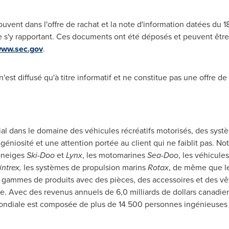
uvent dans l'offre de rachat et la note d'information datées du 18
ntie s'y rapportant. Ces documents ont été déposés et peuvent êt
ww.sec.gov
.
t diffusé qu'à titre informatif et ne constitue pas une offre de r
l dans le domaine des véhicules récréatifs motorisés, des syst
ngéniosité et une attention portée au client qui ne faiblit pas. 
oneiges
Ski-Doo
et
Lynx
, les motomarines
Sea-Doo
, les véhicule
ntrex,
les systèmes de propulsion marins
Rotax
, de même que l
 gammes de produits avec des pièces, des accessoires et des vê
e. Avec des revenus annuels de 6,0 milliards de dollars canadie
ondiale est composée de plus de 14 500 personnes ingénieuses 