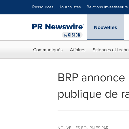
Déclaration d'accessibilité
Sauter la navigation
Ressources
Journalistes
Relations investisseurs
Nouvelles
Communiqués
Affaires
Sciences et techn
BRP annonce le
publique de r
NOUVELLES FOURNIES PAR