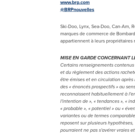
www.brp.com
@BRPnouvelles
Ski-Doo, Lynx, Sea-Doo, Can-Am, R
marques de commerce de Bombardier
appartiennent à leurs propriétaires 
MISE EN GARDE CONCERNANT L
Certains renseignements contenus 
et du règlement des actions racheté
être émises et en circulation après 
des « énoncés prospectifs » au sens
reconnaissent habituellement à l'empl
l'intention de », « tendances », « indi
« probable », « potentiel » ou « éve
variantes ou de termes comparables.
reposent sur plusieurs hypothèses, 
pourraient ne pas s'avérer vraies e