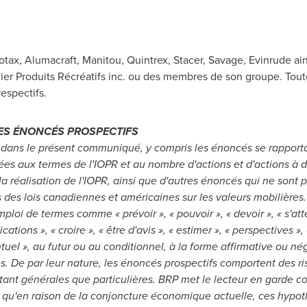
otax, Alumacraft,
Manitou
, Quintrex, Stacer, Savage, Evinrude ai
 Produits Récréatifs inc. ou des membres de son groupe. Tou
respectifs.
ES ÉNONCÉS PROSPECTIFS
dans le présent communiqué, y compris les énoncés se rapportan
es aux termes de l'IOPR et au nombre d'actions et d'actions à dr
la réalisation de l'IOPR, ainsi que d'autres énoncés qui ne sont p
 des lois canadiennes et américaines sur les valeurs mobilières
oi de termes comme « prévoir », « pouvoir », « devoir », « s'atten
cations », « croire », « être d'avis », « estimer », « perspectives », 
ntuel », au futur ou au conditionnel, à la forme affirmative ou nég
 De par leur nature, les énoncés prospectifs comportent des ris
tant générales que particulières.
BRP met le lecteur en garde co
t qu'en raison de la conjoncture économique actuelle, ces hypot