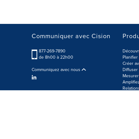
Communiquer avec Cision
Produ
877-269-7890
Découvre
de 8h00 à 22h00
Planifie
Créer av
Communiquez avec nous
Diffuse
Mesurer 
Amplifie
Relation
Modalités d'utilisation
Politique sur la sécurité des 