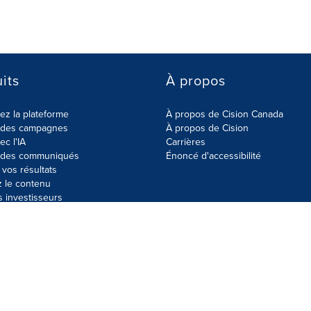
its
À propos
z la plateforme
À propos de Cision Canada
r des campagnes
À propos de Cision
ec l'IA
Carrières
r des communiqués
Énoncé d'accessibilité
vos résultats
z le contenu
s investisseurs
données
Plan du site
Paramètres de cookies
Énoncé d'accessibilit