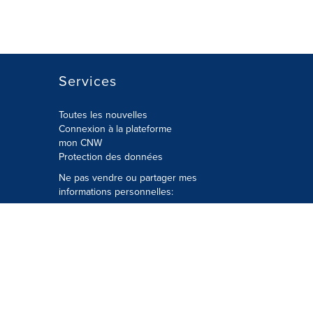
Services
Toutes les nouvelles
Connexion à la plateforme
mon CNW
Protection des données
Ne pas vendre ou partager mes
informations personnelles:
Soumettre à
Privacy@cision.com
Appelez gratuitement notre
département de la protection de la vie
privée: 877-297-8921
é
© Groupe CNW Ltée 2026 Tous droits
réservés. Une société Cision.