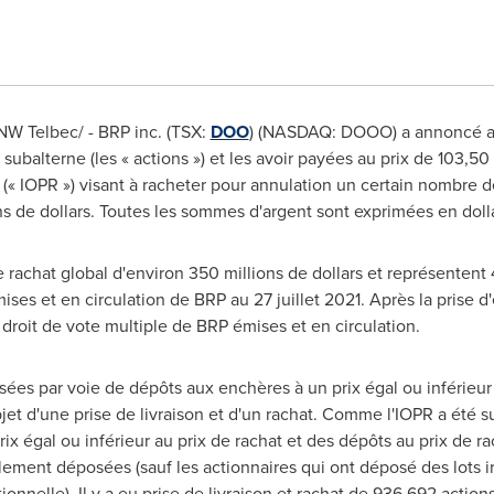
/CNW Telbec/ - BRP inc. (TSX:
DOO
) (NASDAQ: DOOO) a annoncé aujo
 subalterne (les « actions ») et les avoir payées au prix de 103,5
(« IOPR ») visant à racheter pour annulation un certain nombre de
s de dollars. Toutes les sommes d'argent sont exprimées en doll
 rachat global d'environ 350 millions de dollars et représentent 
ises et en circulation de BRP au 27 juillet 2021. Après la prise d'e
 droit de vote multiple de BRP émises et en circulation.
ées par voie de dépôts aux enchères à un prix égal ou inférieur 
objet d'une prise de livraison et d'un rachat. Comme l'IOPR a été s
ix égal ou inférieur au prix de rachat et des dépôts au prix de ra
ement déposées (sauf les actionnaires qui ont déposé des lots irr
nnelle). Il y a eu prise de livraison et rachat de 936 692 actions