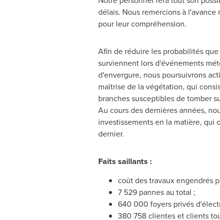
Notre personnel fera tout son possi
délais. Nous remercions à l'avance n
pour leur compréhension.
Afin de réduire les probabilités qu
surviennent lors d'événements mét
d'envergure, nous poursuivrons act
maîtrise de la végétation, qui consi
branches susceptibles de tomber sur 
Au cours des dernières années, no
investissements en la matière, qui o
dernier.
Faits saillants :
coût des travaux engendrés p
7 529 pannes au total ;
640 000 foyers privés d'électr
380 758 clientes et clients to