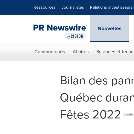
Déclaration d'accessibilité
Sauter la navigation
Ressources
Journalistes
Relations investisseurs
Nouvelles
Communiqués
Affaires
Sciences et techn
Bilan des pann
Québec durant
Fêtes 2022
Englis