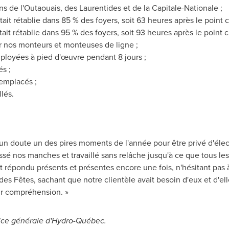
s de l'Outaouais, des Laurentides et de la Capitale-Nationale ;
était rétablie dans 85 % des foyers, soit 63 heures après le point
était rétablie dans 95 % des foyers, soit 93 heures après le point 
r nos monteurs et monteuses de ligne ;
ployées à pied d'œuvre pendant 8 jours ;
s ;
emplacés ;
llés.
cun doute un des pires moments de l'année pour être privé d'éle
ssé nos manches et travaillé sans relâche jusqu'à ce que tous le
 répondu présents et présentes encore une fois, n'hésitant pas 
s Fêtes, sachant que notre clientèle avait besoin d'eux et d'elle
eur compréhension. »
rice générale d'Hydro-Québec.