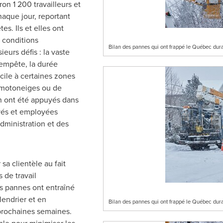
on 1 200 travailleurs et
chaque jour, reportant
s. Ils et elles ont
s conditions
Bilan des pannes qui ont frappé le Québec du
eurs défis : la vaste
tempête, la durée
icile à certaines zones
de motoneiges ou de
in ont été appuyés dans
yés et employées
administration et des
sa clientèle au fait
 de travail
s pannes ont entraîné
lendrier et en
Bilan des pannes qui ont frappé le Québec du
 prochaines semaines.