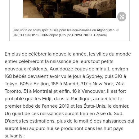
Une unité de soins spécialisés pour les nouveau-nés en Afghanistan. ©
UNICEF/UN0159880/Niekpor (Groupe CNW/UNICEF Canada)
En plus de célébrer la nouvelle année, les villes du monde
entier célébreront la naissance de leurs tout petits
nouveaux résidents. Aux douze coups de minuit, environ
168 bébés devraient avoir vu le jour à
Sydney
, puis 310 à
Tokyo
, 605 à
Beijing
, 166 à
Madrid
, 317 à New York, 74 à
Toronto
, 51 à Montréal et enfin, 16 à
Vancouver
. Il est fort
probable que les Fidji, dans le Pacifique, accueillent le
premier bébé de l'année 2019 et les États-Unis, le dernier.
Un quart de ces naissances auront lieu en Asie du Sud.
D'après les estimations, plus de la moitié des naissances qui
auront lieu aujourd'hui se produiront dans les huit pays
suivants :