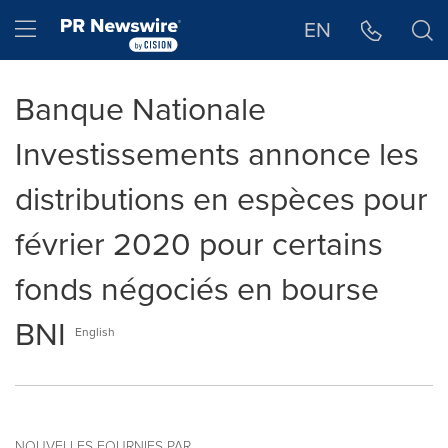
Déclaration d'accessibilité
Sauter la navigation
Hamburger menu
EN
Banque Nationale
Investissements annonce les
distributions en espèces pour
février 2020 pour certains
fonds négociés en bourse
BNI
English
NOUVELLES FOURNIES PAR