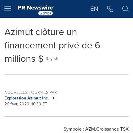
Déclaration d'accessibilité
Sauter la navigation
Hamburger menu
EN
Azimut clôture un
financement privé de 6
millions $
English
NOUVELLES FOURNIES PAR
Exploration Azimut inc.
26 févr, 2020, 16:30 ET
Symbole : AZM.Croissance TSX