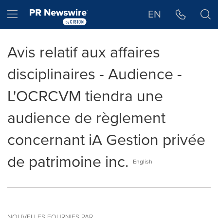
Déclaration d'accessibilité
Sauter la navigation
Hamburger menu
EN
Avis relatif aux affaires
disciplinaires - Audience -
L'OCRCVM tiendra une
audience de règlement
concernant iA Gestion privée
de patrimoine inc.
English
NOUVELLES FOURNIES PAR