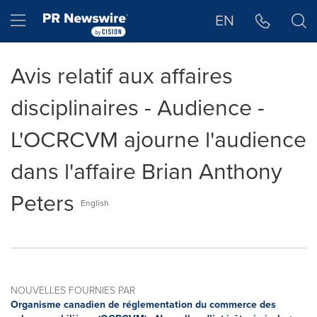
Déclaration d'accessibilité
Sauter la navigation
Hamburger menu
EN
Avis relatif aux affaires
disciplinaires - Audience -
L'OCRCVM ajourne l'audience
dans l'affaire Brian Anthony
Peters
English
NOUVELLES FOURNIES PAR
Organisme canadien de réglementation du commerce des