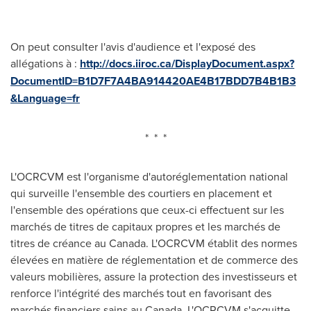
On peut consulter l'avis d'audience et l'exposé des
allégations à :
http://docs.iiroc.ca/DisplayDocument.aspx?
DocumentID=B1D7F7A4BA914420AE4B17BDD7B4B1B3
&Language=fr
* * *
L'OCRCVM est l'organisme d'autoréglementation national
qui surveille l'ensemble des courtiers en placement et
l'ensemble des opérations que ceux-ci effectuent sur les
marchés de titres de capitaux propres et les marchés de
titres de créance au
Canada
. L'OCRCVM établit des normes
élevées en matière de réglementation et de commerce des
valeurs mobilières, assure la protection des investisseurs et
renforce l'intégrité des marchés tout en favorisant des
marchés financiers sains au
Canada
. L'OCRCVM s'acquitte