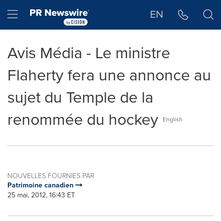
Déclaration d'accessibilité
Sauter la navigation
Hamburger menu
EN
Avis Média - Le ministre
Flaherty fera une annonce au
sujet du Temple de la
renommée du hockey
English
NOUVELLES FOURNIES PAR
Patrimoine canadien
25 mai, 2012, 16:43 ET