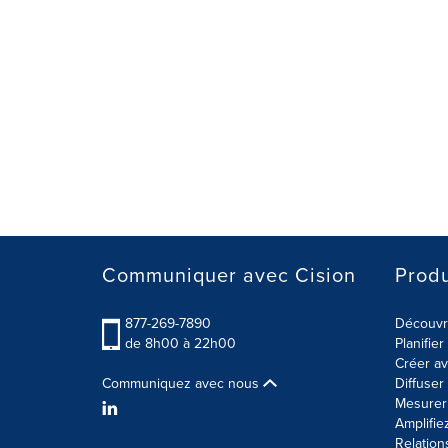
Communiquer avec Cision
Produ
877-269-7890
Découvre
de 8h00 à 22h00
Planifie
Créer av
Communiquez avec nous
Diffuse
Mesurer 
Amplifie
Relation