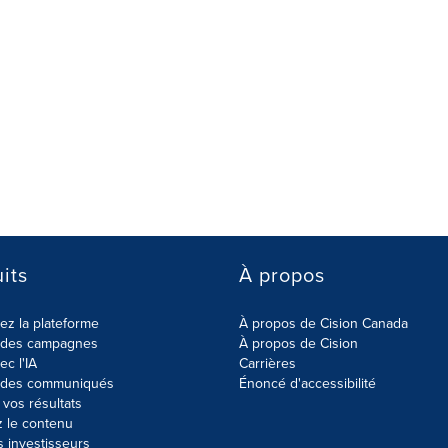
its
À propos
z la plateforme
À propos de Cision Canada
r des campagnes
À propos de Cision
ec l'IA
Carrières
r des communiqués
Énoncé d'accessibilité
vos résultats
z le contenu
s investisseurs