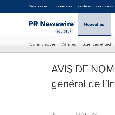
Déclaration d'accessibilité
Sauter la navigation
Ressources
Journalistes
Relations investisseurs
Nouvelles
Communiqués
Affaires
Sciences et techn
AVIS DE NOMIN
général de l'I
NOUVELLES FOURNIES PAR