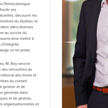
ibi-Témiscamingue.
fondir ses
turelles, découvrir les
 minières du Québec et
ation dans diverses
buer au succès du
urra ainsi mettre à
d'intégrité,
'exige un tel poste.
ves, M. Roy sera en
t des rencontres du
t national des mines et
mbres du conseil
e gestion et de
ion générale dans
ques et de gestion,
és organisationnelles et