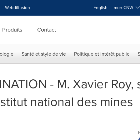
Webdiffusion
English
mon CNW
Produits
Contact
ologie
Santé et style de vie
Politique et intérêt public
S
ATION - M. Xavier Roy, s
nstitut national des mines