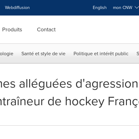
Webdiffusion
English
mon CNW
Produits
Contact
ologie
Santé et style de vie
Politique et intérêt public
S
imes alléguées d'agression
entraîneur de hockey Fran