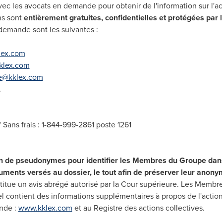
les avocats en demande pour obtenir de l'information sur l'acti
ns sont
entièrement gratuites, confidentielles et protégées par 
demande sont les suivantes :
lex.com
klex.com
re@kklex.com
.
/ Sans frais : 1-844-999-2861 poste 1261
tion de pseudonymes pour identifier les Membres du Groupe dans
uments versés au dossier, le tout afin de préserver leur anony
titue un avis abrégé autorisé par la Cour supérieure.
Les Membr
el contient des informations supplémentaires à propos de l'action 
nde :
www.kklex.com
et au Registre des actions collectives.