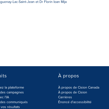
aguenay‑Lac-Saint‑Jean et Dr Florin Ioan Mija
its
À propos
z la plateforme
À propos de Cision Canada
r des campagnes
À propos de Cision
ec l'IA
Carrières
r des communiqués
Énoncé d'accessibilité
vos résultats