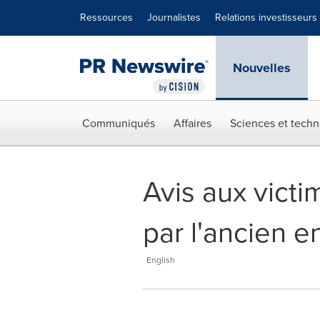
Déclaration d'accessibilité
Sauter la navigation
Ressources
Journalistes
Relations investisseurs
Nouvelles
Communiqués
Affaires
Sciences et techn
Avis aux vict
par l'ancien 
English