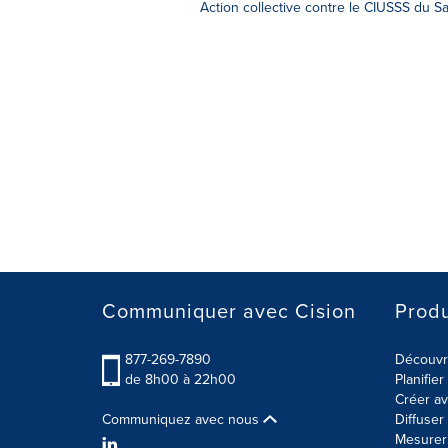
Action collective contre le CIUSSS du S
Communiquer avec Cision
Produ
877-269-7890
Découvre
de 8h00 à 22h00
Planifie
Créer av
Communiquez avec nous
Diffuse
Mesurer 