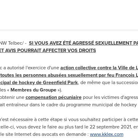
/CNW Telbec/ -
SI VOUS AVEZ ÉTÉ AGRESSÉ SEXUELLEMENT PA
T AVIS POURRAIT AFFECTER VOS DROITS
 a autorisé l'exercice d'une
action collective contre la
Ville de 
e
toutes les personnes abusées sexuellement par feu François L
cipal de hockey de
Greenfield Park
, de même que la successio
les «
Membres du Groupe
»).
 obtenir une
compensation pécuniaire
pour les victimes d'agres
était entraîneur dans le cadre du programme municipal de hocke
est nécessaire à cette étape si vous souhaitez participer à cette
elle-ci, vous devez le faire au plus tard le 22 septembre 2021, e
 le site Internet des avocats en demande :
www.kklex.com