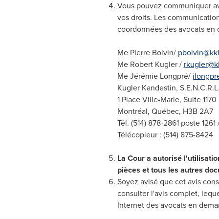
Vous pouvez communiquer avec 
vos droits. Les communicatio
coordonnées des avocats en 
Me
Pierre Boivin
/
pboivin@kk
Me
Robert Kugler
/
rkugler@k
Me Jérémie Longpré/
jlongp
Kugler Kandestin
, S.E.N.C.R.L
1 Place Ville-Marie, Suite 1170
Montréal, Québec, H3B 2A7
Tél. (514) 878-2861 poste 1261 
Télécopieur : (514) 875-8424
La Cour a autorisé l'utilisa
pièces et tous les autres doc
Soyez avisé que cet avis cons
consulter l'avis complet, lequ
Internet des avocats en dema