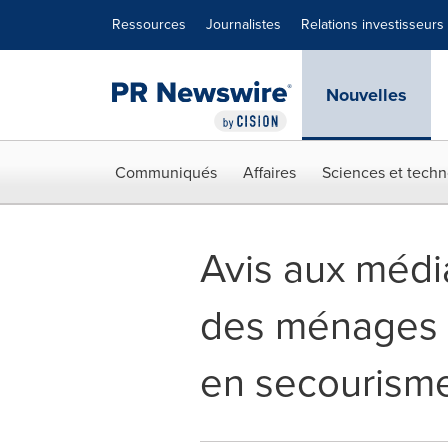
Déclaration d'accessibilité
Sauter la navigation
Ressources
Journalistes
Relations investisseurs
Nouvelles
Communiqués
Affaires
Sciences et techn
Avis aux média
des ménages c
en secourisme