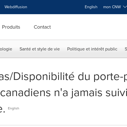
Webdiffusion
English
mon CNW
Produits
Contact
ologie
Santé et style de vie
Politique et intérêt public
S
s/Disponibilité du porte-p
anadiens n'a jamais suivi
.
English