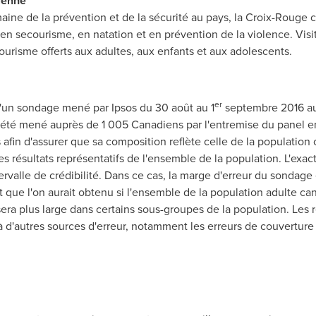
ienne
omaine de la prévention et de la sécurité au pays, la Croix-Rou
en secourisme, en natation et en prévention de la violence. Visit
courisme offerts aux adultes, aux enfants et aux adolescents.
er
d'un sondage mené par Ipsos du 30 août au 1
septembre 2016 au
été mené auprès de 1 005 Canadiens par l'entremise du panel en
afin d'assurer que sa composition reflète celle de la populatio
s résultats représentatifs de l'ensemble de la population. L'exa
ntervalle de crédibilité. Dans ce cas, la marge d'erreur du sondage
tat que l'on aurait obtenu si l'ensemble de la population adulte ca
 sera plus large dans certains sous-groupes de la population. Les 
d'autres sources d'erreur, notamment les erreurs de couverture 