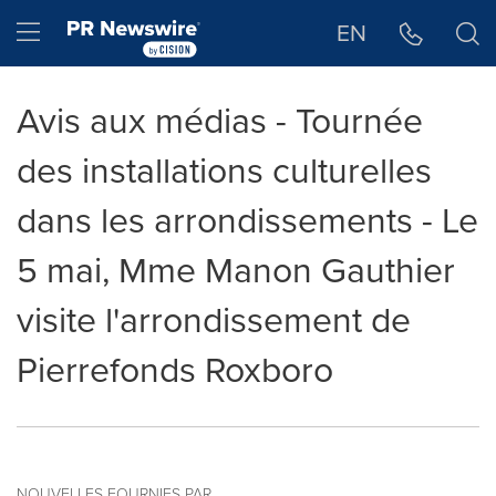
Déclaration d'accessibilité
Sauter la navigation
Hamburger menu
EN
Avis aux médias - Tournée
des installations culturelles
dans les arrondissements - Le
5 mai, Mme Manon Gauthier
visite l'arrondissement de
Pierrefonds Roxboro
NOUVELLES FOURNIES PAR