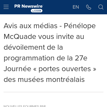
Déclaration d'accessibilité
Sauter la navigation
Hamburger menu
EN
Avis aux médias - Pénélope
McQuade vous invite au
dévoilement de la
programmation de la 27e
Journée « portes ouvertes »
des musées montréalais
NOUVELLES FOURNIES PAR