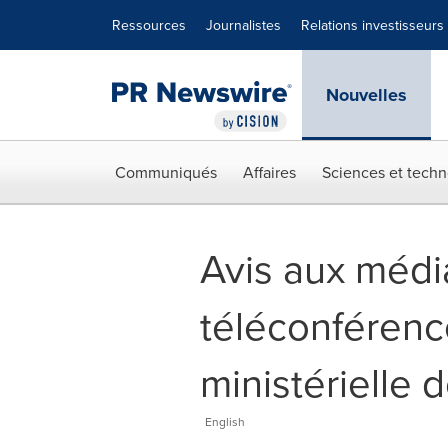
Déclaration d'accessibilité
Sauter la navigation
Ressources
Journalistes
Relations investisseurs
Nouvelles
Communiqués
Affaires
Sciences et techn
Avis aux média
téléconférenc
ministérielle 
English