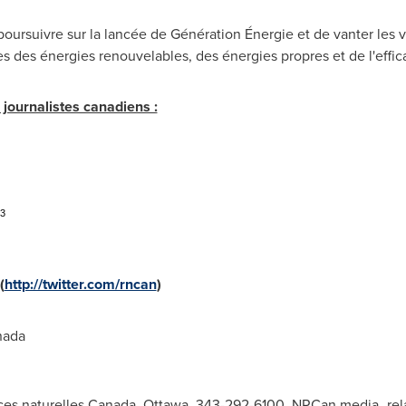
ursuivre sur la lancée de Génération Énergie et de vanter les vas
s des énergies renouvelables, des énergies propres et de l'effic
journalistes canadiens :
53
(
http://twitter.com/rncan
)
nada
ces naturelles Canada, Ottawa, 343-292-6100,
NRCan.media_rela