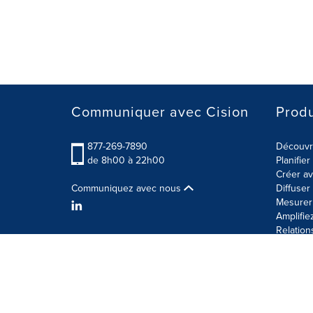
Communiquer avec Cision
Produ
877-269-7890
Découvre
de 8h00 à 22h00
Planifie
Créer av
Communiquez avec nous
Diffuse
Mesurer 
Amplifie
Relation