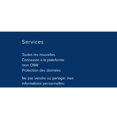
Services
Toutes les nouvelles
Connexion à la plateforme
mon CNW
Protection des données
Ne pas vendre ou partager mes
informations personnelles:
Soumettre à
Privacy@cision.com
Appelez gratuitement notre
département de la protection de la vie
privée: 877-297-8921