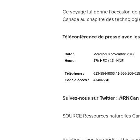
Ce voyage lui donne l'occasion de po
Canada
au chapitre des technologie
Téléconférence de presse avec les 
Date :
Mercredi 8 novembre 2017
Heure
:
17h HEC / 11h HNE
Téléphone :
613-954-9003 / 1-866-206-01
Code d'accès :
4740656#
Suivez-nous sur Twitter :
@RNCan 
SOURCE Ressources naturelles
Ca
Relations avec les médias, Ressour