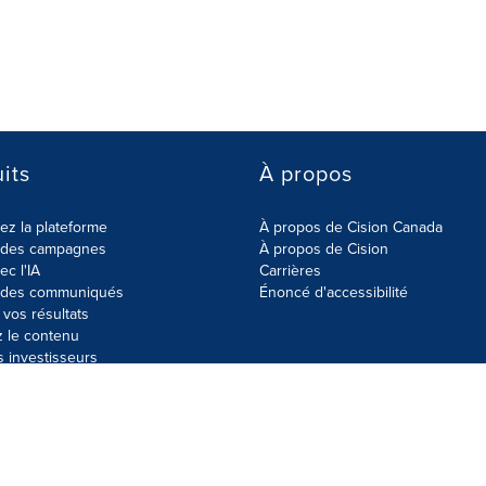
its
À propos
z la plateforme
À propos de Cision Canada
r des campagnes
À propos de Cision
ec l'IA
Carrières
r des communiqués
Énoncé d'accessibilité
vos résultats
z le contenu
s investisseurs