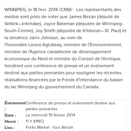
WINNIPEG
, le 18 févr. 2014 /CNW/
- Les représentants des
médias sont priés de noter que
James Bezan
(député de
Selkirk—Interlake),
Joyce Bateman
(députée de
Winnipeg
-
South-Centre),
Joy Smith
(députée de Kildonan—St. Paul) et
la sénatrice
Janis Johnson
, au nom de
l'honorable Leona Aglukkaq, ministre de l'Environnement,
ministre de l'Agence canadienne de développement
économique du Nord et ministre du
Conseil de
l'Arctique,
tiendront une conférence de presse et un événement
destiné aux parties prenantes pour souligner les récentes
réalisations financées par le Fonds d'intendance du bassin
du lac
Winnipeg
du gouvernement du
Canada
.
Événement
Conférence de presse et événement destiné aux
parties prenantes
:
Le mercredi 19 février 2014
Date :
11 h (HNC)
Heure :
Forks Market - tour Atrium
Lieu :