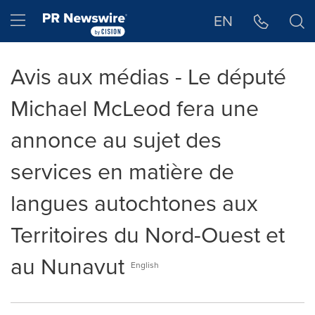
Déclaration d'accessibilité
Sauter la navigation
Hamburger menu
EN
Avis aux médias - Le député
Michael McLeod fera une
annonce au sujet des
services en matière de
langues autochtones aux
Territoires du Nord-Ouest et
au Nunavut
English