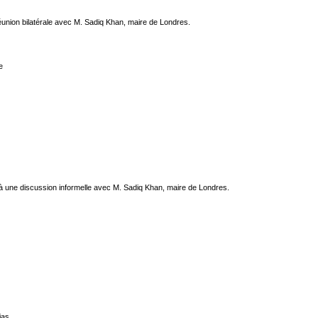
éunion bilatérale avec M. Sadiq Khan, maire de Londres.
e
 à une discussion informelle avec M. Sadiq Khan, maire de Londres.
ias