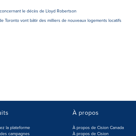
 concernant le décès de Lloyd Robertson
e Toronto vont bâtir des milliers de nouveaux logements locatifs
its
À propos
z la plateforme
À propos de Cision Canada
r des campagnes
À propos de Cision