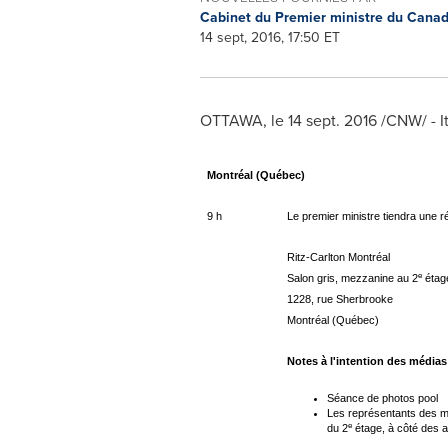
Cabinet du Premier ministre du Cana
14 sept, 2016, 17:50 ET
OTTAWA
, le
14 sept. 2016
/CNW/ - It
Montréal (Québec)
9 h
Le premier ministre tiendra une r
Ritz-Carlton Montréal
e
Salon gris, mezzanine au 2
étag
1228, rue Sherbrooke
Montréal (Québec)
Notes à l'intention des médias
Séance de photos pool
Les représentants des méd
e
du 2
étage, à côté des 