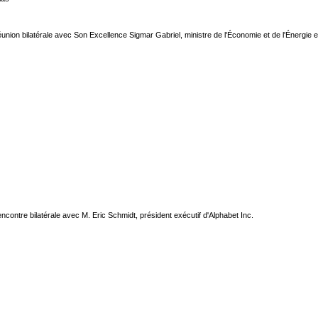
éunion bilatérale avec Son Excellence Sigmar Gabriel, ministre de l'Économie et de l'Énergie e
encontre bilatérale avec M. Eric Schmidt, président exécutif d'Alphabet Inc.