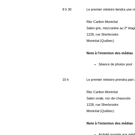
9 h 30
Le premier ministre tiendra une r
Ritz-Carlton Montréal
e
Salon gris, mezzanine au 2
étag
1228, rue Sherbrooke
Montréal (Québec)
Note à l'intention des médias
Séance de photos pool
10 h
Le premier ministre prendra part
Ritz-Carlton Montréal
Salon ovale, rez-de-chaussée
1228, rue Sherbrooke
Montréal (Québec)
Note à l'intention des médias
Activité ouverte aux méd