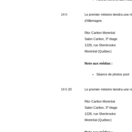
14 h
Le premier ministre tiendra une r
d'Allemagne.
Ritz-Carlton Montréal
e
Salon Carlton, 3
étage
1228, rue Sherbrooke
Montréal (Québec)
Note aux médias :
Séance de photos pool
14 h 20
Le premier ministre tiendra une r
Ritz-Carlton Montréal
e
Salon Carlton, 3
étage
1228, rue Sherbrooke
Montréal (Québec)