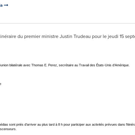
da
inéraire du premier ministre
Justin Trudeau
pour le jeudi 15 sep
éunion bilatérale avec Thomas E. Perez, secrétaire au Travail des États-Unis d'Amérique.
e
ias sont priés d'arriver au plus tard à 8 h pour participer aux activités prévues dans l'itinéra
ascenseurs.