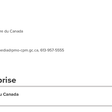
re du
Canada
edia@pmo-cpm.gc.ca
, 613-957-5555
prise
du Canada