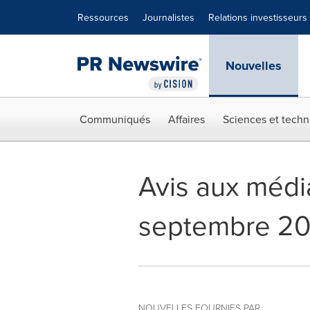
Déclaration d'accessibilité
Sauter la navigation
Ressources
Journalistes
Relations investisseurs
Nouvelles
Communiqués
Affaires
Sciences et techn
Avis aux média
septembre 20
NOUVELLES FOURNIES PAR