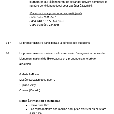
journalistes qui téléphoneront de l'étranger doivent composer le
numéro de téléphone local pour accéder à l'activité.
Numéros à composer pour les participants
Local : 613-960-7527
Sans frais : 1-877-413-4815
Code d'accès :
1343966
14 h
Le premier ministre participera à la période des questions.
16 h
Le premier ministre assistera à la cérémonie d'inauguration du site du
Monument national de l'Holocauste et y prononcera une brève
allocution.
Galerie LeBreton
Musée canadien de la guerre
1, place Vimy
Ottawa (Ontario)
Notes à l'intention des médias
Couverture libre
Les représentants des médias sont priés d'arriver au plus tard
à 15 h 30.