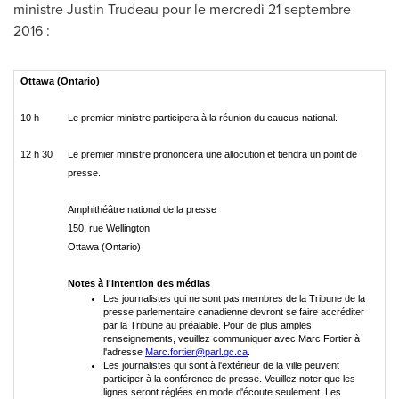
ministre
Justin Trudeau
pour le mercredi 21 septembre
2016 :
Ottawa (Ontario)
10 h
Le premier ministre participera à la réunion du caucus national.
12 h 30
Le premier ministre prononcera une allocution et tiendra un point de
presse.
Amphithéâtre national de la presse
150, rue Wellington
Ottawa (Ontario)
Notes à l'intention des médias
Les journalistes qui ne sont pas membres de la Tribune de la
presse parlementaire canadienne devront se faire accréditer
par la Tribune au préalable. Pour de plus amples
renseignements, veuillez communiquer avec Marc Fortier à
l'adresse
Marc.fortier@parl.gc.ca
.
Les journalistes qui sont à l'extérieur de la ville peuvent
participer à la conférence de presse. Veuillez noter que les
lignes seront réglées en mode d'écoute seulement. Les