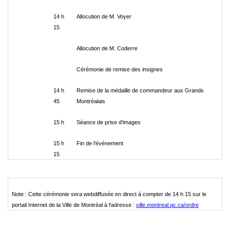
14 h
Allocution de M. Voyer
15
Allocution de M. Coderre
Cérémonie de remise des insignes
14 h
Remise de la médaille de commandeur aux Grands
45
Montréalais
15 h
Séance de prise d'images
15 h
Fin de l'événement
15
Note : Cette cérémonie sera webdiffusée en direct à compter de 14 h 15 sur le
portail Internet de la Ville de Montréal à l'adresse :
ville.montreal.qc.ca/ordre