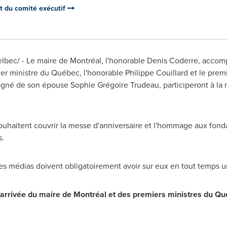
et du comité exécutif
lbec/ -
Le maire de Montréal, l'honorable
Denis Coderre
, accom
ier ministre du Québec, l'honorable
Philippe Couillard
et le prem
gné de son épouse Sophie Grégoire Trudeau, participeront à la
ouhaitent couvrir la messe d'anniversaire et l'hommage aux fond
s.
es médias doivent obligatoirement avoir sur eux en tout temps un
l'arrivée du maire de Montréal et des premiers ministres du Q