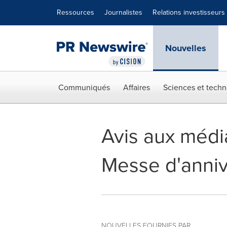
Déclaration d'accessibilité
Sauter la navigation
Ressources
Journalistes
Relations investisseurs
Nouvelles
Communiqués
Affaires
Sciences et techn
Avis aux médi
Messe d'anniv
NOUVELLES FOURNIES PAR