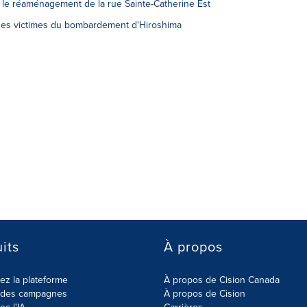
 le réaménagement de la rue Sainte-Catherine Est
es victimes du bombardement d'Hiroshima
its
À propos
z la plateforme
À propos de Cision Canada
r des campagnes
À propos de Cision