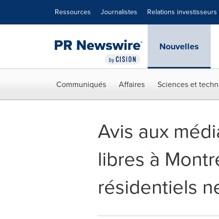
Déclaration d'accessibilité
Sauter la navigation
Ressources
Journalistes
Relations investisseurs
Nouvelles
Communiqués
Affaires
Sciences et techn
Avis aux médi
libres à Montr
résidentiels n