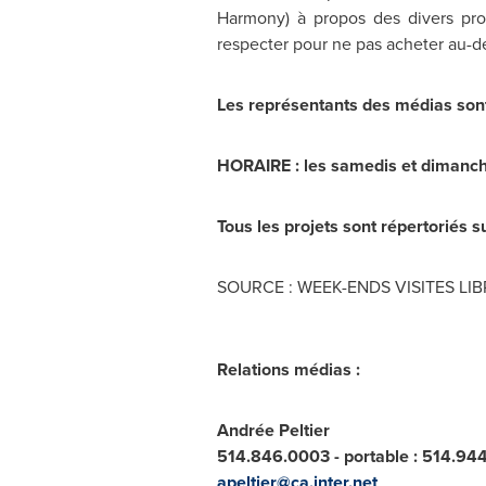
Harmony) à propos des divers progr
respecter pour ne pas acheter au-d
Les représentants des médias sont 
HORAIRE : les samedis et dimanche
Tous les projets sont répertoriés s
SOURCE : WEEK-ENDS VISITES LIB
Relations médias :
Andrée Peltier
514.846.0003 - portable : 514.94
apeltier@ca.inter.net