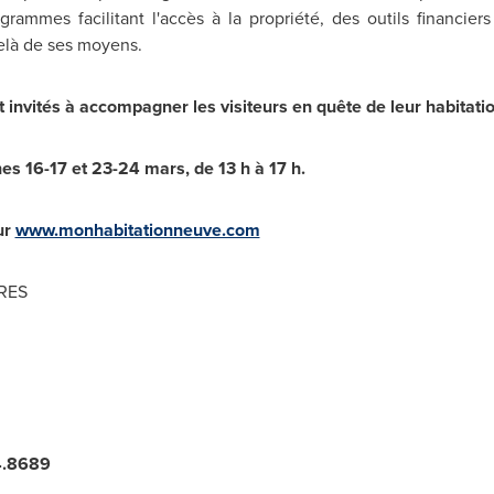
ammes facilitant l'accès à la propriété, des outils financier
elà de ses moyens.
invités à accompagner les visiteurs en quête de leur habitati
s 16-17 et 23-24 mars, de 13 h à 17 h.
ur
www.monhabitationneuve.com
RES
4.8689