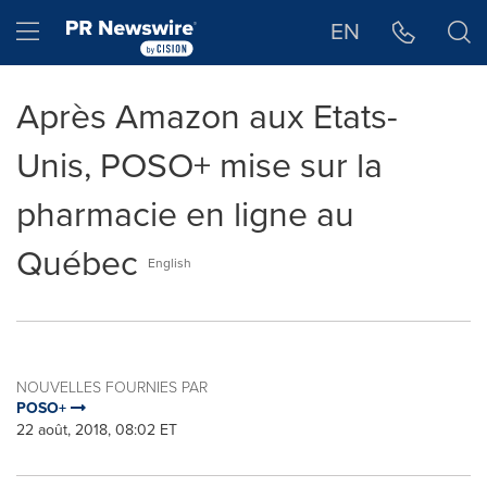
Déclaration d'accessibilité
Sauter la navigation
Hamburger menu
EN
Après Amazon aux Etats-
Unis, POSO+ mise sur la
pharmacie en ligne au
Québec
English
NOUVELLES FOURNIES PAR
POSO+
22 août, 2018, 08:02 ET