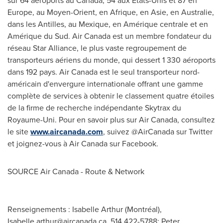
sur 64 aéroports au
Canada
, 54 aux États-Unis et 87 en
Europe
, au Moyen-Orient, en Afrique, en Asie, en Australie,
dans les Antilles, au Mexique, en Amérique centrale et en
Amérique du Sud. Air Canada est un membre fondateur du
réseau Star Alliance, le plus vaste regroupement de
transporteurs aériens du monde, qui dessert 1 330 aéroports
dans 192 pays. Air Canada est le seul transporteur nord-
américain d'envergure internationale offrant une gamme
complète de services à obtenir le classement quatre étoiles
de la firme de recherche indépendante Skytrax du
Royaume-Uni. Pour en savoir plus sur Air Canada, consultez
le site
www.aircanada.com
, suivez @AirCanada sur Twitter
et joignez-vous à Air Canada sur Facebook.
SOURCE Air Canada - Route & Network
Renseignements : Isabelle Arthur (Montréal),
Isabelle.arthur@aircanada.ca
, 514 422-5788; Peter