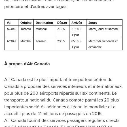
prioritaire et d'autres avantages.
Vol
Origine
Destination
Départ
Arrivée
Jours
AC046
Toronto
Mumbai
21:35
21:30 +
Mardi, jeudi et samedi
1 jour
AC047
Mumbai
Toronto
23:55
05:35 +
Mercredi, vendredi et
1 jour
dimanche
À propos d'Air Canada
Air Canada est le plus important transporteur aérien du
Canada
à proposer des services intérieurs et internationaux,
pour plus de 200 aéroports répartis sur six continents. Le
transporteur national du
Canada
compte parmi les 20 plus
importantes sociétés aériennes à l'échelle mondiale et a
accueilli plus de 41 millions de passagers en 2015.
Air Canada fournit des services passagers réguliers directs