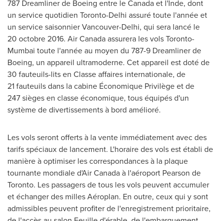
787 Dreamliner de Boeing entre le
Canada
et l'Inde, dont
un service quotidien
Toronto
-
Delhi
assuré toute l'année et
un service saisonnier
Vancouver
-
Delhi
, qui sera lancé le
20 octobre 2016. Air Canada assurera les vols
Toronto
-
Mumbai
toute l'année au moyen du 787-9 Dreamliner de
Boeing, un appareil ultramoderne. Cet appareil est doté de
30 fauteuils-lits en Classe affaires internationale, de
21 fauteuils dans la cabine Économique Privilège et de
247 sièges en classe économique, tous équipés d'un
système de divertissements à bord amélioré.
Les vols seront offerts à la vente immédiatement avec des
tarifs spéciaux de lancement. L'horaire des vols est établi de
manière à optimiser les correspondances à la plaque
tournante mondiale d'Air Canada à l'aéroport Pearson de
Toronto
. Les passagers de tous les vols peuvent accumuler
et échanger des milles Aéroplan. En outre, ceux qui y sont
admissibles peuvent profiter de l'enregistrement prioritaire,
de l'accès au salon Feuille d'érable, de l'embarquement