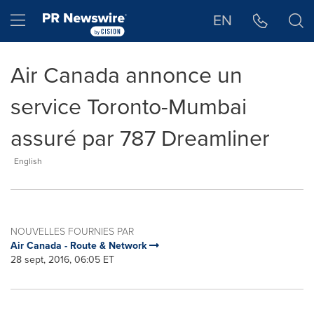
Déclaration d'accessibilité
Sauter la navigation
Hamburger menu
EN
Air Canada annonce un
service Toronto-Mumbai
assuré par 787 Dreamliner
English
NOUVELLES FOURNIES PAR
Air Canada - Route & Network
28 sept, 2016, 06:05 ET