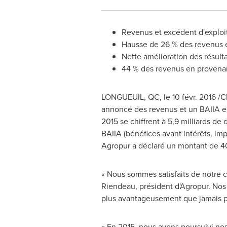
Revenus et excédent d'exploit
Hausse de 26 % des revenus et
Nette amélioration des résulta
44 % des revenus en provenan
LONGUEUIL, QC
, le 10 févr. 2016 
annoncé des revenus et un BAIIA en
2015 se chiffrent à 5,9 milliards d
BAIIA (bénéfices avant intérêts, imp
Agropur a déclaré un montant de 40,6
« Nous sommes satisfaits de notre c
Riendeau
, président d'Agropur. Nos
plus avantageusement que jamais p
« En 2015, nous avons poursuivi no