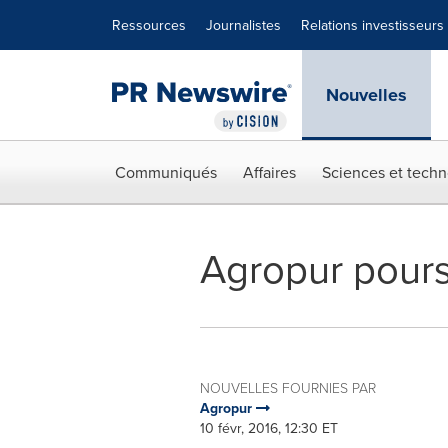
Déclaration d'accessibilité
Sauter la navigation
Ressources
Journalistes
Relations investisseurs
Nouvelles
Communiqués
Affaires
Sciences et techn
Agropur pours
NOUVELLES FOURNIES PAR
Agropur
10 févr, 2016, 12:30 ET