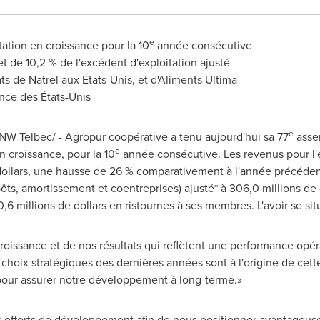
e
ation en croissance pour la 10
année consécutive
 de 10,2 % de l'excédent d'exploitation ajusté
ts de Natrel aux États-Unis, et d'Aliments Ultima
ce des États-Unis
e
/CNW Telbec/ - Agropur coopérative a tenu aujourd'hui sa 77
asse
e
 croissance, pour la 10
année consécutive. Les revenus pour l'e
e dollars, une hausse de 26 % comparativement à l'année précédent
ôts, amortissement et coentreprises) ajusté* à 306,0 millions de 
 millions de dollars en ristournes à ses membres. L'avoir se situe
roissance et de nos résultats qui reflètent une performance opér
 choix stratégiques des dernières années sont à l'origine de cet
our assurer notre développement à long-terme.»
s efforts de développement afin de nous positionner avantageuse