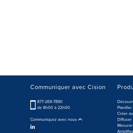
Communiquer avec Cision
Produ
877-269-7890
Découvre
de 8h00 à 22h00
Planifie
Créer av
Communiquez avec nous
Diffuse
Mesurer 
Amplifie