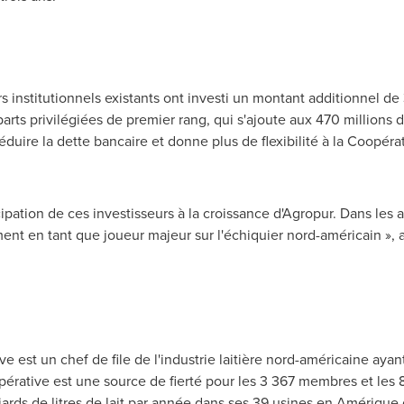
 institutionnels existants ont investi un montant additionnel de 
parts privilégiées de premier rang, qui s'ajoute aux 470 millions d
ire la dette bancaire et donne plus de flexibilité à la Coopérati
cipation de ces investisseurs à la croissance d'Agropur. Dans les
t en tant que joueur majeur sur l'échiquier nord-américain », a
est un chef de file de l'industrie laitière nord-américaine ayant r
opérative est une source de fierté pour les 3 367 membres et le
iards de litres de lait par année dans ses 39 usines en Amériqu