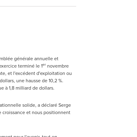
mblée générale annuelle et
er
xercice terminé le 1
novembre
e, et l'excédent d'exploitation ou
dollars, une hausse de 10,2 %.
 à 1,8 milliard de dollars.
ationnelle solide, a déclaré
Serge
te croissance et nous positionnent
ment pour l'avenir, tout en