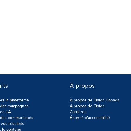
its
À propos
z la plateforme
À propos de Cision Canada
r des campagnes
À propos de Cision
ec l'IA
Carrières
r des communiqués
Énoncé d'accessibilité
vos résultats
z le contenu