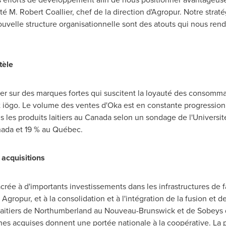
uté
M. Robert Coallier
, chef de la direction d'Agropur. Notre strat
uvelle structure organisationnelle sont des atouts qui nous rend
tèle
er sur des marques fortes qui suscitent la loyauté des consomma
et iögo. Le volume des ventes d'
Oka
est en constante progression,
les produits laitiers au
Canada
selon un sondage de l'Universi
ada
et 19 % au Québec.
 acquisitions
rée à d'importants investissements dans les infrastructures de f
Agropur, et à la consolidation et à l'intégration de la fusion et 
s laitiers de Northumberland au Nouveau-Brunswick et de Sobeys 
nes acquises donnent une portée nationale à la coopérative. La 