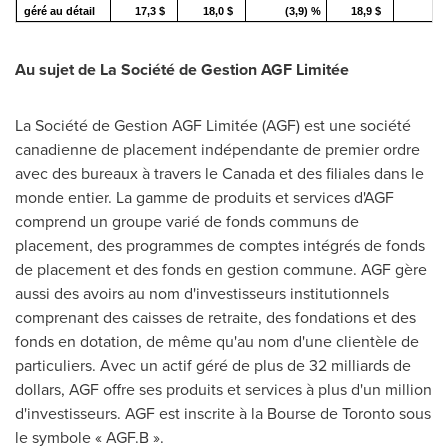
géré au détail
17,3 $
18,0 $
(3,9) %
18,9 $
(8
Au sujet de La Société de Gestion AGF Limitée
La Société de Gestion AGF Limitée (AGF) est une société
canadienne de placement indépendante de premier ordre
avec des bureaux à travers le
Canada
et des filiales dans le
monde entier. La gamme de produits et services d'AGF
comprend un groupe varié de fonds communs de
placement, des programmes de comptes intégrés de fonds
de placement et des fonds en gestion commune. AGF gère
aussi des avoirs au nom d'investisseurs institutionnels
comprenant des caisses de retraite, des fondations et des
fonds en dotation, de même qu'au nom d'une clientèle de
particuliers. Avec un actif géré de plus de 32 milliards de
dollars, AGF offre ses produits et services à plus d'un million
d'investisseurs. AGF est inscrite à la Bourse de
Toronto
sous
le symbole « AGF.B ».