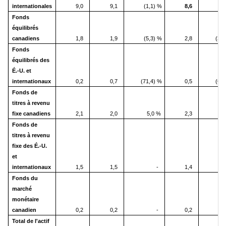
internationales
9,0
9,1
(1,1) %
8,6
4
Fonds
équilibrés
canadiens
1,8
1,9
(5,3) %
2,8
(35
Fonds
équilibrés des
É.-U. et
internationaux
0,2
0,7
(71,4) %
0,5
(60
Fonds de
titres à revenu
fixe canadiens
2,1
2,0
5,0 %
2,3
(8
Fonds de
titres à revenu
fixe des É.-U.
et
internationaux
1,5
1,5
-
1,4
7
Fonds du
marché
monétaire
canadien
0,2
0,2
-
0,2
Total de l'actif