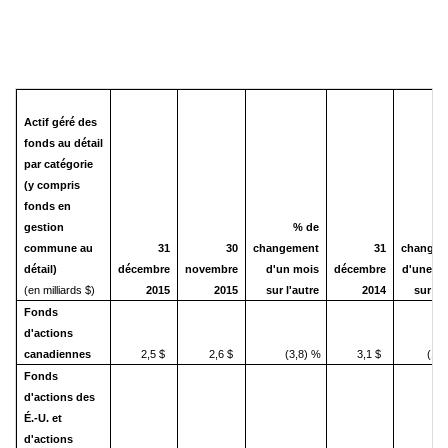
Actif géré des
fonds au détail
par catégorie
(y compris
fonds en
gestion
% de
%
commune au
31
30
changement
31
changem
détail)
décembre
novembre
d'un mois
décembre
d'une a
(en milliards $)
2015
2015
sur l'autre
2014
sur l'a
Fonds
d'actions
canadiennes
2,5 $
2,6 $
(3,8) %
3,1 $
(19
Fonds
d'actions des
É.-U. et
d'actions