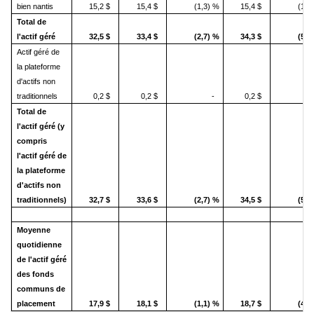
bien nantis
15,2 $
15,4 $
(1,3) %
15,4 $
(1,3
Total de
l'actif géré
32,5 $
33,4 $
(2,7) %
34,3 $
(5,2
Actif géré de
la plateforme
d'actifs non
traditionnels
0,2 $
0,2 $
-
0,2 $
Total de
l'actif géré (y
compris
l'actif géré de
la plateforme
d'actifs non
traditionnels
)
32,7 $
33,6 $
(2,7) %
34,5 $
(5,2
Moyenne
quotidienne
de l'actif géré
des fonds
communs de
placement
17,9 $
18,1 $
(1,1) %
18,7 $
(4,3