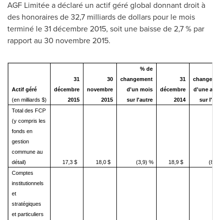
AGF Limitée a déclaré un actif géré global donnant droit à
des honoraires de 32,7 milliards de dollars pour le mois
terminé le 31 décembre 2015, soit une baisse de 2,7 % par
rapport au 30 novembre 2015.
% de
% 
31
30
changement
31
changeme
Actif géré
décembre
novembre
d'un mois
décembre
d'une ann
(en milliards $)
2015
2015
sur l'autre
2014
sur l'au
Total des FCP
(y compris les
fonds en
gestion
commune au
détail)
17,3 $
18,0 $
(3,9) %
18,9 $
(8,5
Comptes
institutionnels
et
stratégiques
et particuliers