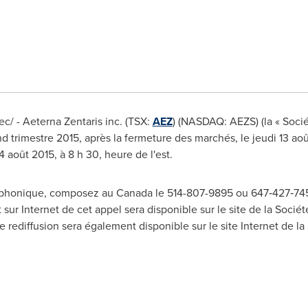
/ - Aeterna Zentaris inc. (TSX:
AEZ
) (NASDAQ: AEZS) (la « Sociét
nd trimestre 2015, après la fermeture des marchés, le jeudi 13 ao
4 août 2015, à 8 h 30, heure de l'est.
éléphonique, composez au
Canada
le 514-807-9895 ou 647‑427‑745
 sur Internet de cet appel sera disponible sur le site de la Socié
e rediffusion sera également disponible sur le site Internet de l