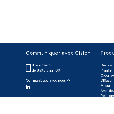
Communiquer avec Cision
Produ
877-269-7890
Découvre
de 8h00 à 22h00
Planifie
Créer av
Communiquez avec nous
Diffuse
Mesurer 
Amplifie
Relation