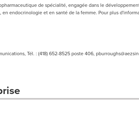
iopharmaceutique de spécialité, engagée dans le développement
 en endocrinologie et en santé de la femme. Pour plus d'informat
unications, Tél. : (418) 652-8525 poste 406,
pburroughs@aezsin
prise