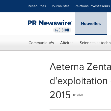
Déclaration d'accessibilité
Sauter la navigation
Ressources
Journalistes
Relations investisseurs
Nouvelles
Communiqués
Affaires
Sciences et techn
Aeterna Zentar
d'exploitation
2015
English