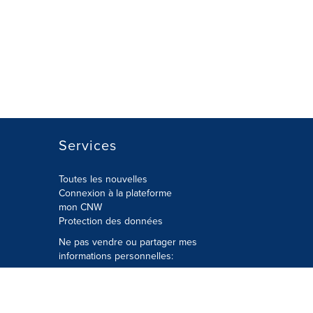
Services
Toutes les nouvelles
Connexion à la plateforme
mon CNW
Protection des données
Ne pas vendre ou partager mes
informations personnelles:
Soumettre à
Privacy@cision.com
Appelez gratuitement notre
département de la protection de la vie