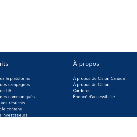
its
À propos
z la plateforme
À propos de Cision Canada
r des campagnes
À propos de Cision
ec l'IA
Carrières
r des communiqués
Énoncé d'accessibilité
vos résultats
z le contenu
s investisseurs