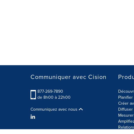
Communiquer avec Cision
Produ
877-269-7890
Découvre
de 8h00 à 22h00
Planifie
Créer av
Communiquez avec nous
Diffuse
Mesurer 
Amplifie
Relation