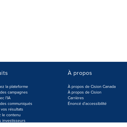
its
À propos
z la plateforme
À propos de Cision Canada
r des campagnes
À propos de Cision
ec l'IA
Carrières
r des communiqués
Énoncé d'accessibilité
vos résultats
z le contenu
s investisseurs