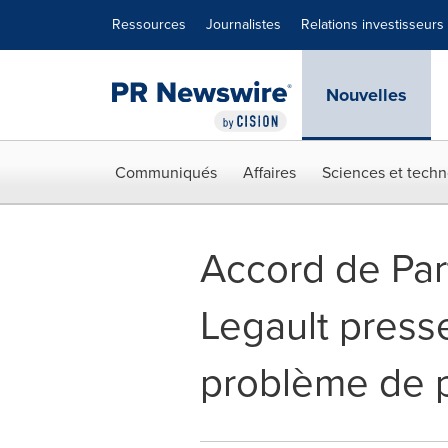
Déclaration d'accessibilité
Sauter la navigation
Ressources
Journalistes
Relations investisseurs
Nouvelles
Communiqués
Affaires
Sciences et techn
Accord de Part
Legault presse
problème de 