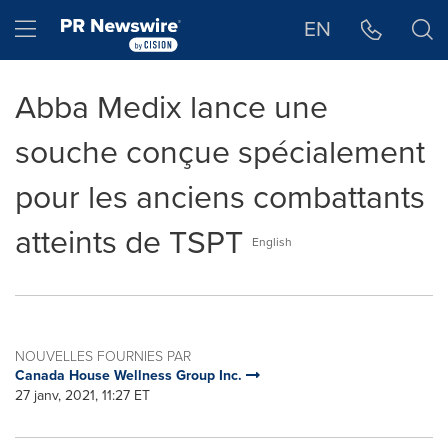
Déclaration d'accessibilité
Sauter la navigation
Hamburger menu
EN
Abba Medix lance une
souche conçue spécialement
pour les anciens combattants
atteints de TSPT
English
NOUVELLES FOURNIES PAR
Canada House Wellness Group Inc.
27 janv, 2021, 11:27 ET