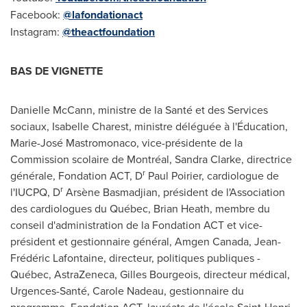
Facebook:
@lafondationact
Instagram:
@theactfoundation
BAS DE VIGNETTE
Danielle McCann
, ministre de la Santé et des Services
sociaux,
Isabelle Charest
, ministre déléguée à l'Éducation,
Marie-José Mastromonaco, vice-présidente de la
Commission scolaire de Montréal,
Sandra Clarke
, directrice
r
générale, Fondation ACT, D
Paul Poirier
, cardiologue de
r
l'IUCPQ, D
Arsène Basmadjian, président de l'Association
des cardiologues du Québec,
Brian Heath
, membre du
conseil d'administration de la Fondation ACT et vice-
président et gestionnaire général, Amgen Canada, Jean-
Frédéric
Lafontaine
, directeur, politiques publiques -
Québec, AstraZeneca,
Gilles Bourgeois
, directeur médical,
Urgences-Santé,
Carole Nadeau
, gestionnaire du
programme, Fondation ACT, lauréats de l'école Saint-Henri