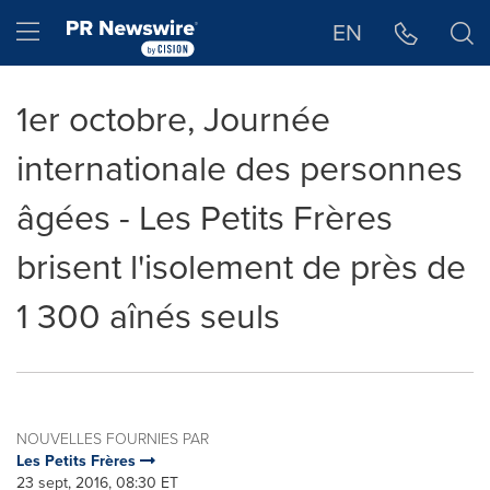
Déclaration d'accessibilité
Sauter la navigation
Hamburger menu
EN
1er octobre, Journée
internationale des personnes
âgées - Les Petits Frères
brisent l'isolement de près de
1 300 aînés seuls
NOUVELLES FOURNIES PAR
Les Petits Frères
23 sept, 2016, 08:30 ET