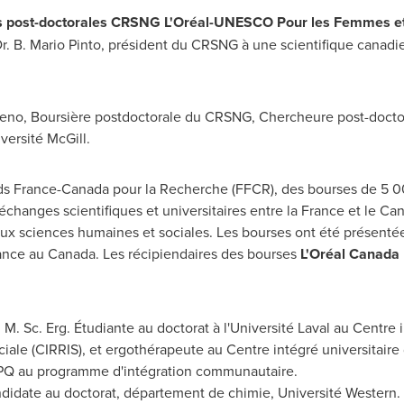
 post-doctorales
CRSNG L'Oréal-UNESCO Pour les Femmes et 
Dr.
B. Mario Pinto
, président du CRSNG à une scientifique canadie
eno, Boursière postdoctorale du CRSNG, Chercheure post-docto
versité McGill.
ds France-Canada pour la Recherche (FFCR), des bourses de 5 0
changes scientifiques et universitaires entre la
France
et le
Can
aux sciences humaines et sociales. Les bourses ont été présent
ance
au
Canada
. Les récipiendaires des bourses
L'Oréal Canada
 Sc. Erg. Étudiante au doctorat à l'Université
Laval
au Centre i
ciale (CIRRIS), et ergothérapeute au Centre intégré universitaire
RDPQ au programme d'intégration communautaire.
ndidate au doctorat, département de chimie, Université Western.