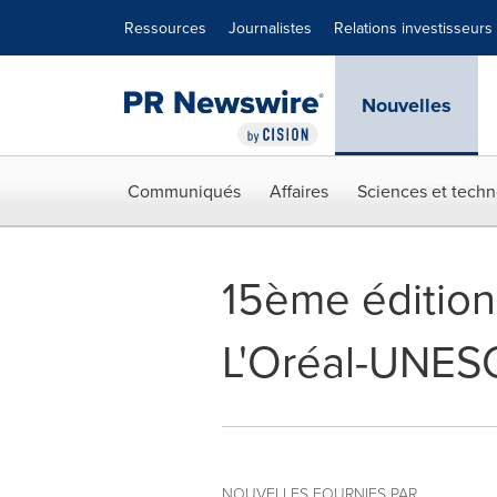
Déclaration d'accessibilité
Sauter la navigation
Ressources
Journalistes
Relations investisseurs
Nouvelles
Communiqués
Affaires
Sciences et techn
15ème édition
L'Oréal-UNESC
NOUVELLES FOURNIES PAR