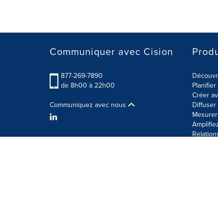
Communiquer avec Cision
Produ
877-269-7890
Découvre
de 8h00 à 22h00
Planifie
Créer av
Communiquez avec nous
Diffuse
Mesurer 
Amplifie
Relation
Modalités d'utilisation
Politique sur la sécurité des 