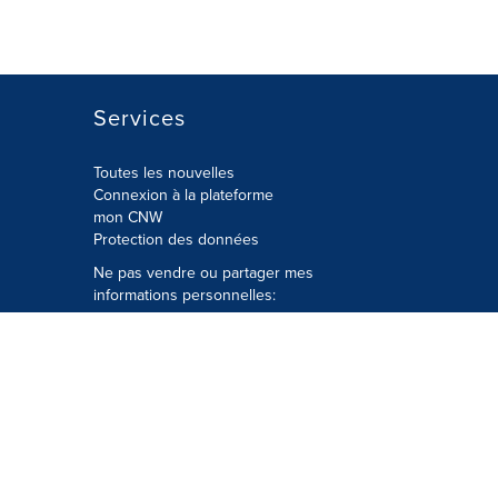
Services
Toutes les nouvelles
Connexion à la plateforme
mon CNW
Protection des données
Ne pas vendre ou partager mes
informations personnelles:
Soumettre à
Privacy@cision.com
Appelez gratuitement notre
département de la protection de la vie
privée: 877-297-8921
é
© Groupe CNW Ltée 2026 Tous droits
réservés. Une société Cision.