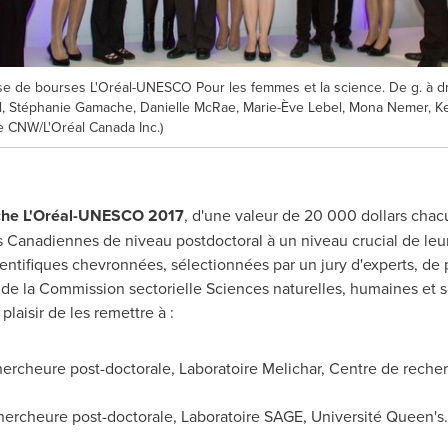
de bourses L'Oréal-UNESCO Pour les femmes et la science. De g. à dr. 
, Stéphanie Gamache, Danielle McRae, Marie-Ève Lebel, Mona Nemer, Ke
e CNW/L'Oréal Canada Inc.)
che L'Oréal-UNESCO 2017
, d'une valeur de 20 000 dollars chacu
s Canadiennes de niveau postdoctoral à un niveau crucial de leur
ientifiques chevronnées, sélectionnées par un jury d'experts, de 
 de la Commission sectorielle Sciences naturelles, humaines et 
laisir de les remettre à :
hercheure post-doctorale, Laboratoire Melichar, Centre de reche
hercheure post-doctorale, Laboratoire SAGE, Université Queen's.