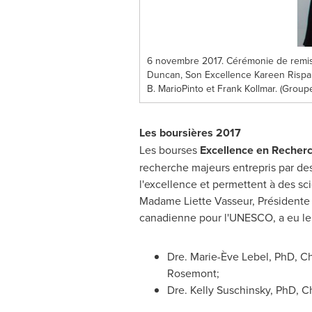
6 novembre 2017. Cérémonie de remise 
Duncan, Son Excellence Kareen Rispal
B. MarioPinto et Frank Kollmar. (Group
Les boursières 2017
Les bourses
Excellence en Recher
recherche majeurs entrepris par de
l'excellence et permettent à des sc
Madame
Liette Vasseur
, Présidente
canadienne pour l'UNESCO, a eu le p
Dre. Marie-Ève
Lebel
, PhD, C
Rosemont;
Dre.
Kelly Suschinsky
, PhD, C