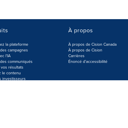
its
À propos
z la plateforme
À propos de Cision Canada
r des campagnes
À propos de Cision
ec l'IA
Carrières
r des communiqués
Énoncé d'accessibilité
vos résultats
z le contenu
s investisseurs
données
Plan du site
Paramètres de cookies
Énoncé d'accessibilit