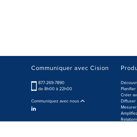
Communiquer avec Cision
Produ
877-269-7890
Découvre
de 8h00 à 22h00
Planifie
Créer av
Communiquez avec nous
Diffuse
Mesurer 
Amplifie
Relation