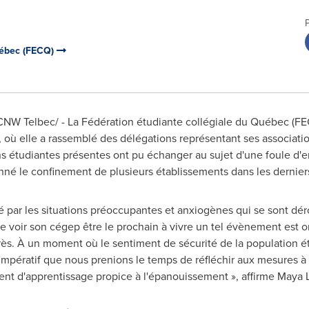
uébec (FECQ)
NW Telbec/ - La Fédération étudiante collégiale du Québec (FEC
, où elle a rassemblé des délégations représentant ses associa
ons étudiantes présentes ont pu échanger au sujet d'une foule d
né le confinement de plusieurs établissements dans les derniers
é par les situations préoccupantes et anxiogènes qui se sont dér
de voir son cégep être le prochain à vivre un tel évènement est 
ès. À un moment où le sentiment de sécurité de la population ét
 impératif que nous prenions le temps de réfléchir aux mesures à
ent d'apprentissage propice à l'épanouissement », affirme
Maya 