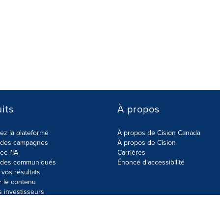
its
À propos
z la plateforme
À propos de Cision Canada
r des campagnes
À propos de Cision
ec l'IA
Carrières
r des communiqués
Énoncé d'accessibilité
vos résultats
z le contenu
s investisseurs