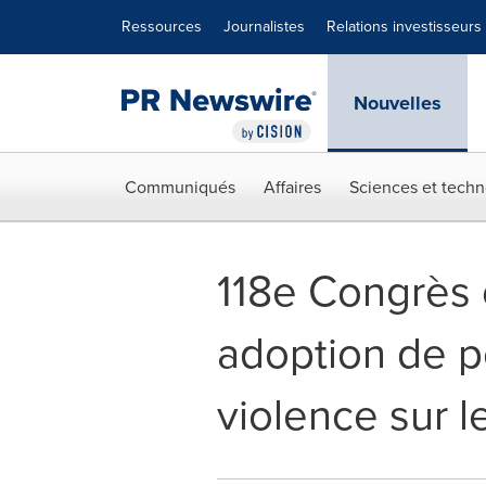
Déclaration d'accessibilité
Sauter la navigation
Ressources
Journalistes
Relations investisseurs
Nouvelles
Communiqués
Affaires
Sciences et techn
118e Congrès 
adoption de po
violence sur 