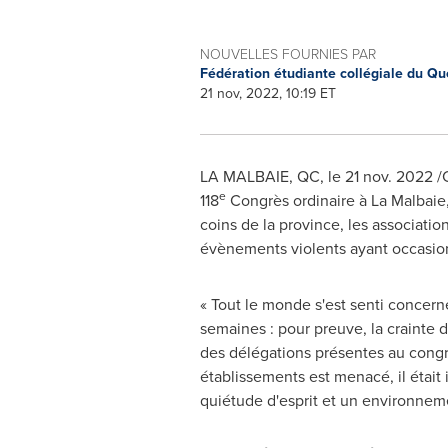
NOUVELLES FOURNIES PAR
Fédération étudiante collégiale du Q
21 nov, 2022, 10:19 ET
LA MALBAIE, QC
,
le
21 nov. 2022
/C
e
118
Congrès ordinaire à
La Malbaie
coins de la province, les associati
évènements violents ayant occasion
« Tout le monde s'est senti concern
semaines : pour preuve, la crainte 
des délégations présentes au congr
établissements est menacé, il était
quiétude d'esprit et un environnem