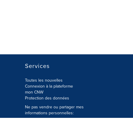
Services
Toutes les nouvelles
Connexion à la plateforme
mon CNW
Protection des données
Ne pas vendre ou partager mes
informations personnelles:
Soumettre à
Privacy@cision.com
Appelez gratuitement notre