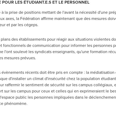
 POUR LES ÉTUDIANT.E.S ET LE PERSONNEL
à la prise de positions mettant de l'avant la nécessité d'une pré
 axes, la Fédération affirme maintenant que des mesures doive
ur et par les cégeps.
plans des établissements pour réagir aux situations violentes doi
 fonctionnels de communication pour informer les personnes pr
mme l'ont soulevé les syndicats enseignants, qu'une formation réc
des mesures prévues.
s évènements récents doit être pris en compte : la médiatisatio
que d'installer un climat d'insécurité chez la population étudia
raffermir le sentiment de sécurité sur les campus collégiaux, e
t sur les campus pour ceux et celles qui en exprimeraient le bes
s l'espace public les personnes impliquées dans le déclenchemen
à ce phénomène.