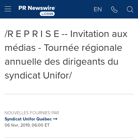
Déclaration d'accessibilité
Sauter la navigation
Hamburger menu
EN
/R E P R I S E -- Invitation aux
médias - Tournée régionale
annuelle des dirigeants du
syndicat Unifor/
NOUVELLES FOURNIES PAR
Syndicat Unifor Québec
06 févr, 2019, 06:00 ET