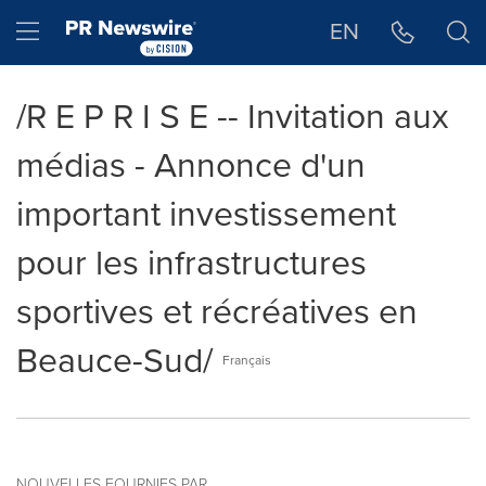
Déclaration d'accessibilité
Sauter la navigation
Hamburger menu
EN
/R E P R I S E -- Invitation aux
médias - Annonce d'un
important investissement
pour les infrastructures
sportives et récréatives en
Beauce-Sud/
Français
NOUVELLES FOURNIES PAR