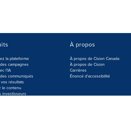
its
À propos
z la plateforme
À propos de Cision Canada
r des campagnes
À propos de Cision
ec l'IA
Carrières
r des communiqués
Énoncé d'accessibilité
vos résultats
z le contenu
s investisseurs