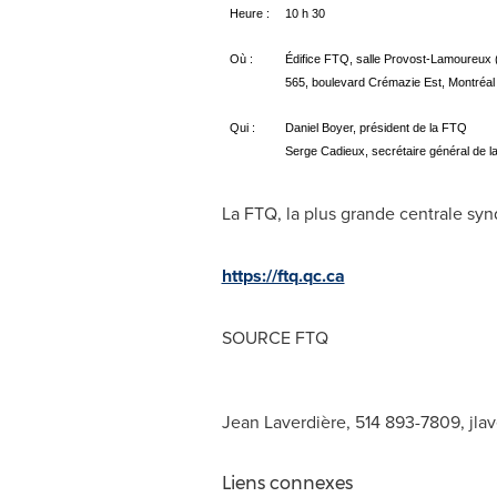
Heure :
10 h 30
Où :
Édifice FTQ, salle Provost-Lamoureux 
565, boulevard Crémazie Est, Montré
Qui :
Daniel Boyer, président de la FTQ
Serge Cadieux, secrétaire général de 
La FTQ, la plus grande centrale syn
https://ftq.qc.ca
SOURCE FTQ
Jean Laverdière, 514 893-7809,
jla
Liens connexes