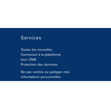
Services
Toutes les nouvelles
Connexion à la plateforme
mon CNW
Protection des données
Ne pas vendre ou partager mes
informations personnelles:
Soumettre à
Privacy@cision.com
Appelez gratuitement notre
département de la protection de la vie
privée: 877-297-8921