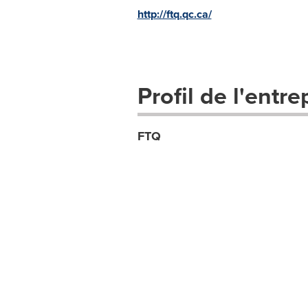
http://ftq.qc.ca/
Profil de l'entre
FTQ