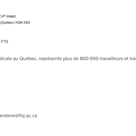
e
(14
étage)
al (Québec) H2M 2W3
la FTQ
dicale au Québec, représente plus de 600 000 travailleurs et trav
verdiere@ftq.qc.ca