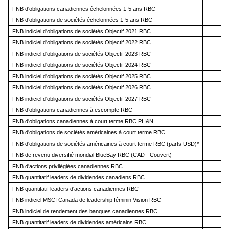
FNB d'obligations canadiennes échelonnées 1-5 ans RBC
FNB d'obligations de sociétés échelonnées 1-5 ans RBC
FNB indiciel d'obligations de sociétés Objectif 2021 RBC
FNB indiciel d'obligations de sociétés Objectif 2022 RBC
FNB indiciel d'obligations de sociétés Objectif 2023 RBC
FNB indiciel d'obligations de sociétés Objectif 2024 RBC
FNB indiciel d'obligations de sociétés Objectif 2025 RBC
FNB indiciel d'obligations de sociétés Objectif 2026 RBC
FNB indiciel d'obligations de sociétés Objectif 2027 RBC
FNB d'obligations canadiennes à escompte RBC
FNB d'obligations canadiennes à court terme RBC PH&N
FNB d'obligations de sociétés américaines à court terme RBC
FNB d'obligations de sociétés américaines à court terme RBC (parts USD)*
R
FNB de revenu diversifié mondial BlueBay RBC (CAD - Couvert)
FNB d'actions privilégiées canadiennes RBC
FNB quantitatif leaders de dividendes canadiens RBC
FNB quantitatif leaders d'actions canadiennes RBC
FNB indiciel MSCI Canada de leadership féminin Vision RBC
FNB indiciel de rendement des banques canadiennes RBC
FNB quantitatif leaders de dividendes américains RBC