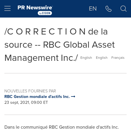
Déclaration d'accessibilité
Sauter la navigation
Hamburger menu
EN
/C O R R E C T I O N de la
source -- RBC Global Asset
Management Inc./
English
English
Français
NOUVELLES FOURNIES PAR
RBC Gestion mondiale d'actifs Inc.
23 sept, 2021, 09:00 ET
Dans le communiqué RBC Gestion mondiale d'actifs Inc.