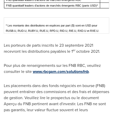
FNB quantitatif leaders d'actions de marchés émergents RBC
FNB quantitatif leaders d'actions de marchés émergents RBC (parts USD)*
* Les montants des distributions en espèces par part ($) sont en USD pour
RUSB.U, RUD.U, RUBY.U, RUE.U, RPD.U, RID.U, RIE.U, RXD.U et RXE.U.
Les porteurs de parts inscrits le 23 septembre 2021
er
recevront les distributions payables le 1
octobre 2021.
Pour plus de renseignements sur les FNB RBC, veuillez
consulter le site
www.rbcgam.com/solutionsfnb
.
Les placements dans des fonds négociés en bourse (FNB)
peuvent entraîner des commissions et des frais et dépenses
de gestion. Veuillez lire le prospectus ou le document
Aperçu du FNB pertinent avant d'investir. Les FNB ne sont
pas garantis, leur valeur fluctue souvent et leurs