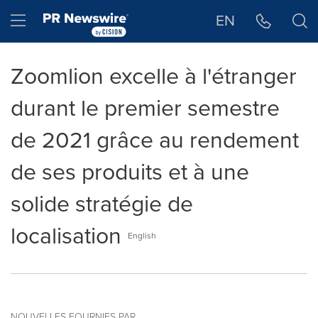
Déclaration d'accessibilité
Sauter la navigation
Hamburger menu
EN
Zoomlion excelle à l'étranger
durant le premier semestre
de 2021 grâce au rendement
de ses produits et à une
solide stratégie de
localisation
English
NOUVELLES FOURNIES PAR