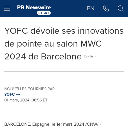
Déclaration d'accessibilité
Sauter la navigation
Hamburger menu
EN
YOFC dévoile ses innovations
de pointe au salon MWC
2024 de Barcelone
English
NOUVELLES FOURNIES PAR
YOFC
01 mars, 2024, 08:56 ET
BARCELONE, Espagne
,
le 1er mars 2024
/CNW/ -