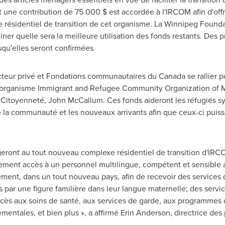
t une contribution de 75
000 $ est
accordée à l'IRCOM afin d'off
e résidentiel de transition de cet organisme. La Winnipeg Founda
er quelle sera la meilleure utilisation des fonds restants. Des
qu'elles seront confirmées.
secteur privé et Fondations communautaires du
Canada
se rallier p
l'organisme Immigrant and Refugee Community Organization of
M
a Citoyenneté,
John McCallum
. Ces fonds aideront les réfugiés s
e la communauté et les nouveaux arrivants afin que ceux-ci puisse
ogeront au tout nouveau complexe résidentiel de transition d'IR
lement accès à un personnel multilingue, compétent et sensible au
ement, dans un tout nouveau pays, afin de recevoir des services
lés par une figure familière dans leur langue maternelle; des serv
cès aux soins de santé, aux services de garde, aux programmes 
mentales, et bien plus », a affirmé
Erin Anderson
, directrice d