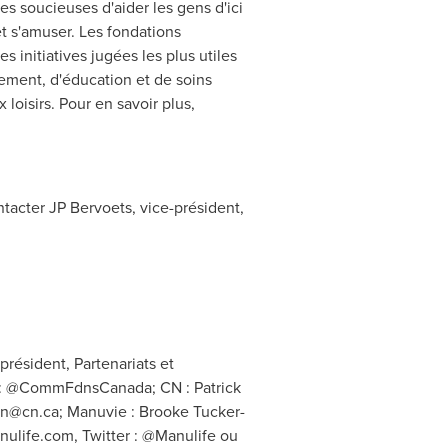
 soucieuses d'aider les gens d'ici
 et s'amuser. Les fondations
 initiatives jugées les plus utiles
gement, d'éducation et de soins
 loisirs. Pour en savoir plus,
ntacter JP Bervoets, vice-président,
résident, Partenariats et
r : @CommFdnsCanada; CN : Patrick
on@cn.ca
; Manuvie : Brooke Tucker-
nulife.com
, Twitter : @Manulife ou