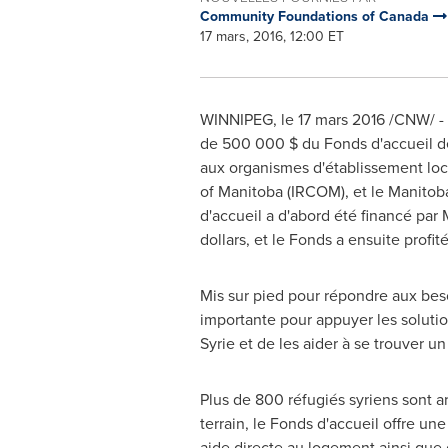
Community Foundations of Canada
17 mars, 2016, 12:00 ET
WINNIPEG
, le 17 mars 2016 /CNW/
de 500 000 $ du Fonds d'accueil des
aux organismes d'établissement lo
of
Manitoba
(IRCOM), et le Manitoba
d'accueil a d'abord été financé par
dollars, et le Fonds a ensuite prof
Mis sur pied pour répondre aux beso
importante pour appuyer les solutio
Syrie et de les aider à se trouver
Plus de 800 réfugiés syriens sont a
terrain, le Fonds d'accueil offre u
aide directe au logement ainsi que d