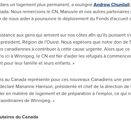
 dans un logement plus permanent, a souligné
Andrew Chunilall
nada
. Nous remercions le CN, Manuvie et nos autres partenaires p
in de nous aider à poursuivre le déploiement du Fonds d'accueil
tance aux gens qui arrivent sur nos côtes afin qu'ils puissent s'
e-président, Région de l'Ouest. Nous espérons que notre don de 5
ses canadiennes à contribuer à cette cause urgente. Alors que ce 
s ici à
Winnipeg
, le CN est fier d'aider les réfugiés à commence
pour leur famille et leurs enfants. »
ens au
Canada
représente pour ces nouveaux Canadiens une pre
 déclaré
Marianne Harrison
, présidente et chef de la direction 
der en matière de logement et de préparation à l'emploi, ce qui ne
raordinaires de
Winnipeg
. »
utaires du
Canada