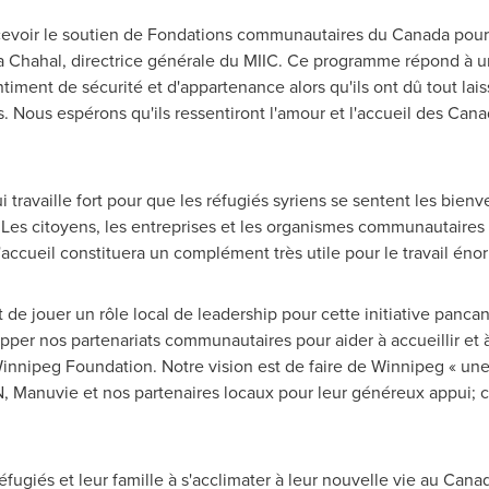
evoir le soutien de Fondations communautaires du
Canada
pour 
a Chahal
, directrice générale du MIIC. Ce programme répond à u
iment de sécurité et d'appartenance alors qu'ils ont dû tout la
. Nous espérons qu'ils ressentiront l'amour et l'accueil des Cana
qui travaille fort pour que les réfugiés syriens se sentent les bienv
 Les citoyens, les entreprises et les organismes communautaires 
ccueil constituera un complément très utile pour le travail énor
 de jouer un rôle local de leadership pour cette initiative pan
per nos partenariats communautaires pour aider à accueillir et à 
innipeg Foundation. Notre vision est de faire de
Winnipeg
« une
N, Manuvie et nos partenaires locaux pour leur généreux appui; 
éfugiés et leur famille à s'acclimater à leur nouvelle vie au
Cana