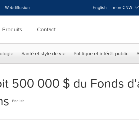
Webdiffusion
English
mon CNW
Produits
Contact
ologie
Santé et style de vie
Politique et intérêt public
S
it 500 000 $ du Fonds d'
ns
English