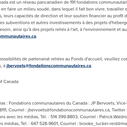
nada
est un réseau pancanadien de 191 fondations communautaires
r en faire un milieu soudé, dans lequel il fait bon vivre, travailler
eurs capacités de direction et leur soutien financier au profit des
 des subventions et autres investissements à des projets d'héber
soin, ainsi qu'à des projets reliés à l'art, à l'environnement et aux
ommunautaires.ca
.
ossibilités de partenariat reliées au Fonds d'accueil, veuillez co
s, à
jbervoets@fondationscommunautaires.ca
.
of
Canada
as : Fondations communautaires du Canada : JP Bervoets, Vice-p
111, Courriel :
jbervoets@fondationscommunautaires.ca
, Twitte
ons avec les médias, Tél. : 514 399-8803, Courriel :
Patrick.Waldr
s médias, Tél. : 647 528-9601, Courriel :
brooke_tucker-reid@ma