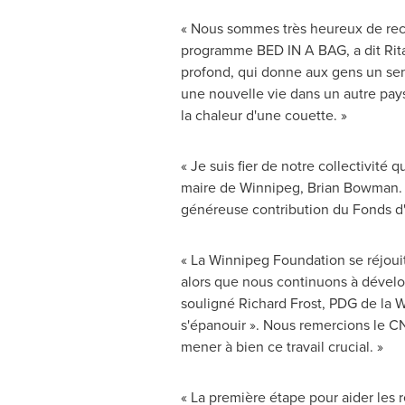
« Nous sommes très heureux de rec
programme BED IN A BAG, a dit
Rit
profond, qui donne aux gens un sent
une nouvelle vie dans un autre pays
la chaleur d'une couette. »
« Je suis fier de notre collectivité 
maire de
Winnipeg
,
Brian Bowman
.
généreuse contribution du Fonds d'a
« La Winnipeg Foundation se réjouit
alors que nous continuons à dévelop
souligné
Richard Frost
, PDG de la W
s'épanouir ». Nous remercions le C
mener à bien ce travail crucial. »
« La première étape pour aider les r