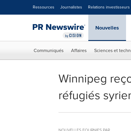
Déclaration d'accessibilité
Sauter la navigation
Ressources
Journalistes
Relations investisseurs
Nouvelles
Communiqués
Affaires
Sciences et techn
Winnipeg reço
réfugiés syrie
NOUVELLES FOURNIES PAR