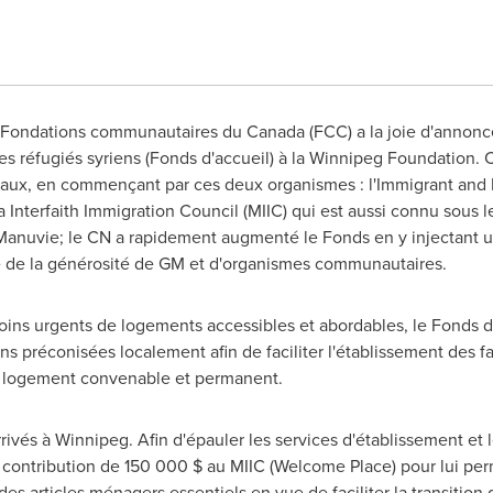
 - Fondations communautaires du
Canada
(FCC) a la joie d'annonc
 réfugiés syriens (Fonds d'accueil) à la Winnipeg Foundation. C
caux, en commençant par ces deux organismes : l'Immigrant an
 Interfaith Immigration Council (MIIC) qui est aussi connu sou
 Manuvie; le CN a rapidement augmenté le Fonds en y injectant u
ité de la générosité de GM et d'organismes communautaires.
ins urgents de logements accessibles et abordables, le Fonds d'
ns préconisées localement afin de faciliter l'établissement des f
 un logement convenable et permanent.
rrivés à
Winnipeg
. Afin d'épauler les services d'établissement et 
ne contribution de 150 000 $ au MIIC (Welcome Place) pour lui per
es articles ménagers essentiels en vue de faciliter la transitio