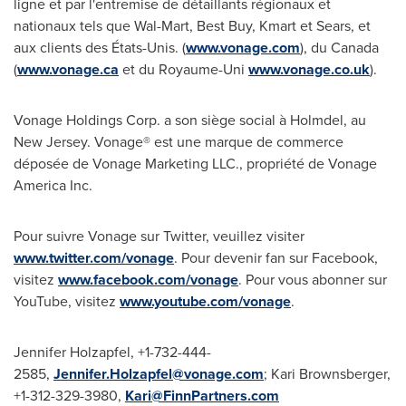
ligne et par l'entremise de détaillants régionaux et
nationaux tels que Wal-Mart, Best Buy, Kmart et Sears, et
aux clients des États-Unis. (
www.vonage.com
), du
Canada
(
www.vonage.ca
et du Royaume-Uni
www.vonage.co.uk
).
Vonage Holdings Corp. a son siège social à Holmdel, au
New Jersey. Vonage® est une marque de commerce
déposée de Vonage Marketing LLC., propriété de Vonage
America Inc.
Pour suivre Vonage sur Twitter, veuillez visiter
www.twitter.com/vonage
. Pour devenir fan sur Facebook,
visitez
www.facebook.com/vonage
. Pour vous abonner sur
YouTube, visitez
www.youtube.com/vonage
.
Jennifer Holzapfel, +1-732-444-
2585,
Jennifer.Holzapfel@vonage.com
; Kari Brownsberger,
+1-312-329-3980,
Kari@FinnPartners.com