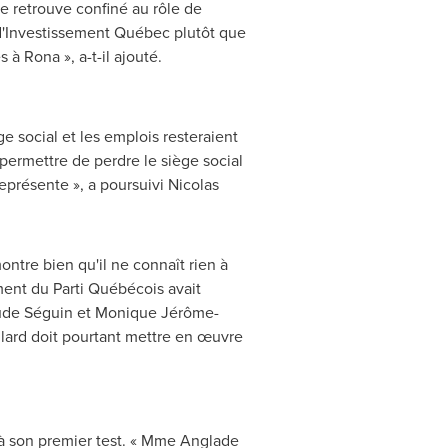
se retrouve confiné au rôle de
rs d'Investissement Québec plutôt que
à Rona », a-t-il ajouté.
e social et les emplois resteraient
 permettre de perdre le siège social
représente », a poursuivi
Nicolas
ntre bien qu'il ne connaît rien à
ent du Parti Québécois avait
aude Séguin et Monique Jérôme-
lard
doit pourtant mettre en œuvre
à son premier test. « Mme Anglade