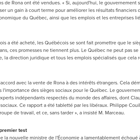
ions de Rona ont été vendues. « Si, aujourd'hui, le gouvernement 
aliser un gain à court terme pour améliorer les résultats financie
nomique du Québec, ainsi que les emplois et les entreprises liés 
is a été acheté, les Québécois se sont fait promettre que le sièg
u 7 ans, ces promesses ne tiennent plus. Le Québec ne peut pas se
e, la direction juridique et tous les emplois spécialisés que cela 
'accord avec la vente de Rona à des intérêts étrangers. Cela démo
s l'importance des sièges sociaux pour le Québec. Le gouvernem
 experts indépendants respectés du monde des affaires, dont Cl
 sociaux. Ce rapport a été tabletté par les libéraux.
Philippe Couil
oupe de travail, et ce, sans tarder », a insisté M. Marceau.
premier test
ue la nouvelle ministre de l'Économie a lamentablement échoué 