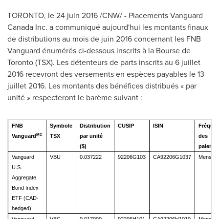
TORONTO
, le 24 juin 2016 /CNW/ - Placements Vanguard
Canada Inc. a communiqué aujourd'hui les montants finaux
de distributions au mois de juin 2016 concernant les FNB
Vanguard énumérés ci-dessous inscrits à la Bourse de
Toronto
(TSX). Les détenteurs de parts inscrits au 6 juillet
2016 recevront des versements en espèces payables le 13
juillet 2016. Les montants des bénéfices distribués « par
unité » respecteront le barème suivant :
FNB
Symbole
Distribution
CUSIP
ISIN
Fréque
MC
Vanguard
TSX
par unité
des
($)
paieme
Vanguard
VBU
0.037222
92206G103
CA92206G1037
Mensuel
U.S.
Aggregate
Bond Index
ETF (CAD-
hedged)