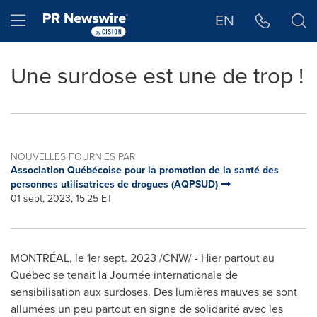
Déclaration d'accessibilité
Sauter la navigation
Hamburger menu
EN
Une surdose est une de trop !
NOUVELLES FOURNIES PAR
Association Québécoise pour la promotion de la santé des
personnes utilisatrices de drogues (AQPSUD)
01 sept, 2023, 15:25 ET
MONTRÉAL
,
le 1er
sept. 2023
/CNW/ - Hier partout au
Québec se tenait la Journée internationale de
sensibilisation aux surdoses. Des lumières mauves se sont
allumées un peu partout en signe de solidarité avec les