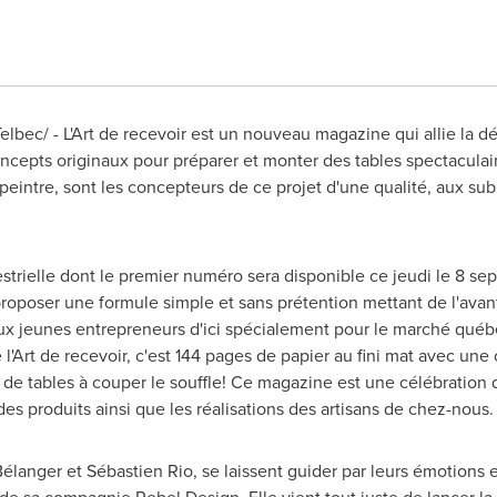
bec/ - L'Art de recevoir est un nouveau magazine qui allie la déco
ncepts originaux pour préparer et monter des tables spectaculai
e peintre, sont les concepteurs de ce projet d'une qualité, aux sub
estrielle dont le premier numéro sera disponible ce jeudi le 8 s
roposer une formule simple et sans prétention mettant de l'avant l
ux jeunes entrepreneurs d'ici spécialement pour le marché québé
 l'Art de recevoir, c'est 144 pages de papier au fini mat avec un
ts de tables à couper le souffle! Ce magazine est une célébratio
des produits ainsi que les réalisations des artisans de chez-nous.
élanger et Sébastien Rio, se laissent guider par leurs émotions 