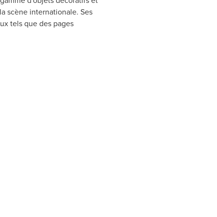
a gamme d'objets décoratifs et
la scène internationale. Ses
eux tels que des pages