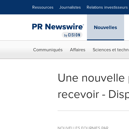
Déclaration d'accessibilité
Sauter la navigation
Ressources
Journalistes
Relations investisseurs
Nouvelles
Communiqués
Affaires
Sciences et techn
Une nouvelle p
recevoir - Di
NOUVELLES FOURNIES PAR