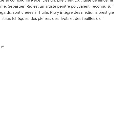
e de sa compagnie Rebel Design. Elle vient tout juste de lancer l
me. Sébastien Rio est un artiste peintre polyvalent, reconnu sur 
gards, sont créées à l'huile. Rio y intègre des médiums prestigi
staux tchèques, des pierres, des rivets et des feuilles d'or.
que