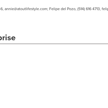
46,
annie@atoutlifestyle.com
; Felipe del Pozo, (514) 616 4713,
fel
prise