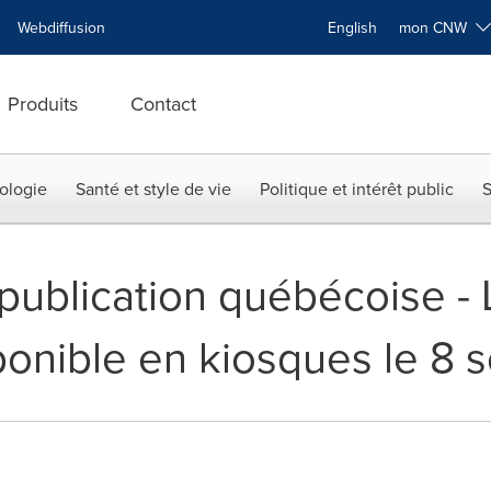
Webdiffusion
English
mon CNW
Produits
Contact
ologie
Santé et style de vie
Politique et intérêt public
S
ublication québécoise - L
sponible en kiosques le 8