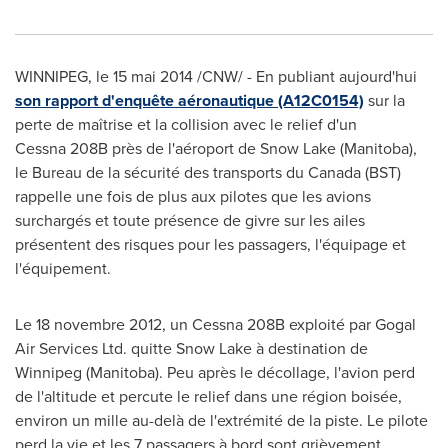
WINNIPEG
, le 15 mai 2014 /CNW/ - En publiant aujourd'hui
son rapport d'enquête aéronautique (A12C0154)
sur la
perte de maîtrise et la collision avec le relief d'un
Cessna 208B près de l'aéroport de
Snow Lake
(
Manitoba
),
le Bureau de la sécurité des transports du
Canada
(BST)
rappelle une fois de plus aux pilotes que les avions
surchargés et toute présence de givre sur les ailes
présentent des risques pour les passagers, l'équipage et
l'équipement.
Le 18 novembre 2012, un Cessna 208B exploité par Gogal
Air Services Ltd. quitte
Snow Lake
à destination de
Winnipeg
(
Manitoba
). Peu après le décollage, l'avion perd
de l'altitude et percute le relief dans une région boisée,
environ un mille au-delà de l'extrémité de la piste. Le pilote
perd la vie et les 7 passagers à bord sont grièvement