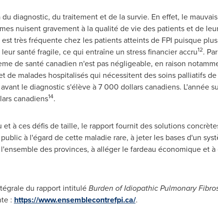
 du diagnostic, du traitement et de la survie. En effet, le mauvais
mes nuisent gravement à la qualité de vie des patients et de leu
est très fréquente chez les patients atteints de FPI puisque plu
12
 leur santé fragile, ce qui entraîne un stress financier accru
. Pa
ystème de santé canadien n'est pas négligeable, en raison notam
t de malades hospitalisés qui nécessitent des soins palliatifs de 
vant le diagnostic s'élève à 7 000 dollars canadiens. L'année su
14
lars canadiens
.
 et à ces défis de taille, le rapport fournit des solutions concrèt
e public à l'égard de cette maladie rare, à jeter les bases d'un sy
 l'ensemble des provinces, à alléger le fardeau économique et à c
tégrale du rapport intitulé
Burden of Idiopathic Pulmonary Fibros
te :
https://www.ensemblecontrefpi.ca/
.