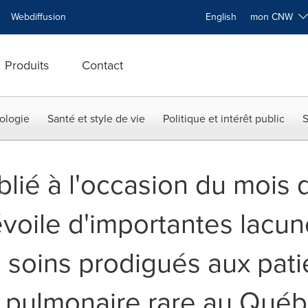
Webdiffusion
English
mon CNW
Produits
Contact
ologie
Santé et style de vie
Politique et intérêt public
S
lié à l'occasion du mois d
voile d'importantes lacun
 soins prodigués aux patie
 pulmonaire rare au Qué