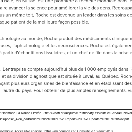
e à Bâle, en Suisse, est une pionnière à l'échelle mondiale dans
aire avancer la science pour améliorer la vie des gens. Regroup
s un même toit, Roche est devenue un leader dans les soins de 
chaque patient de la meilleure façon possible.
chnologie au monde, Roche produit des médicaments cliniquemen
euses, l'ophtalmologie et les neurosciences. Roche est égalemen
 partir d'échantillons tissulaires, et un chef de file dans la prise
. L'entreprise compte aujourd'hui plus de 1 000 employés dans l
, et sa division diagnostique est située à
Laval
, au Québec. Roche
ançant plusieurs organismes de bienfaisance et en établissant des
 l'autre du pays. Pour obtenir de plus amples renseignements, vi
et Hoffmann-La Roche Limitée.
The Burden of Idiopathic Pulmonary Fibrosis in Canada
. Nove
ightipf/files/phase_4/en_ca/Burden%20of%20IPF%20Report%20-%20Updated%2015%20Nov.pdf.
opathique. Accessible en ligne : https://pq.poumon.ca/. Consulté le 16 août 2018.