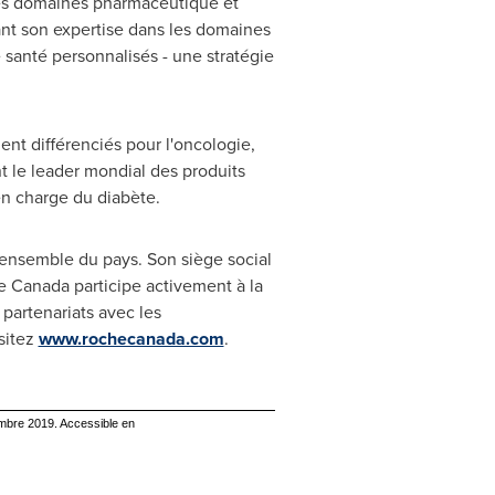
 les domaines pharmaceutique et
ant son expertise dans les domaines
santé personnalisés - une stratégie
t différenciés pour l'oncologie,
t le leader mondial des produits
 en charge du diabète.
'ensemble du pays. Son siège social
 Canada participe activement à la
 partenariats avec les
sitez
www.rochecanada.com
.
mbre 2019. Accessible en