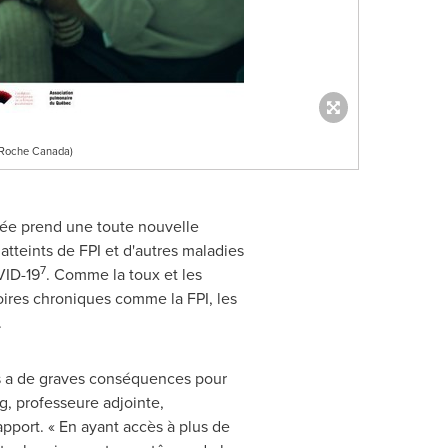
/Roche Canada)
rnée prend une toute nouvelle
tteints de FPI et d'autres maladies
7
VID-19
. Comme la toux et les
toires chroniques comme la FPI, les
.
ys a de graves conséquences pour
, professeure adjointe,
apport. « En ayant accès à plus de