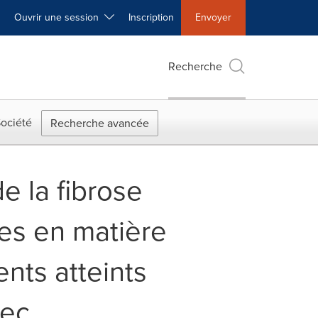
Ouvrir une session
Inscription
Envoyer
Recherche
ociété
Recherche avancée
e la fibrose
es en matière
nts atteints
bec