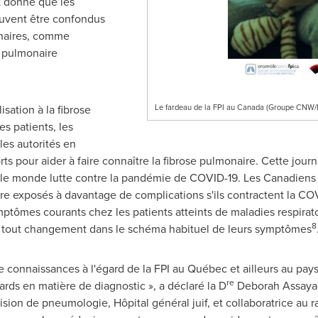
t donné que les
euvent être confondus
naires, comme
e pulmonaire
sation à la fibrose
Le fardeau de la FPI au Canada (Groupe CNW
s patients, les
les autorités en
rts pour aider à faire connaître la fibrose pulmonaire. Cette jou
e le monde lutte contre la pandémie de COVID-19. Les Canadiens a
re exposés à davantage de complications s'ils contractent la CO
symptômes courants chez les patients atteints de maladies respira
8
e tout changement dans le schéma habituel de leurs symptômes
e connaissances à l'égard de la FPI au Québec et ailleurs au pa
re
ards en matière de diagnostic », a déclaré la D
Deborah Assayag
sion de pneumologie, Hôpital général juif, et collaboratrice au r