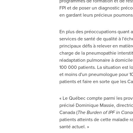
programmes de formation et de ress
FPI et de poser un diagnostic précoc
en gardant leurs précieux poumons 
En plus des préoccupations quant au
services de santé de qualité à l'éche
principaux défis à relever en matiè
charge de la pneumopathie interstiti
réadaptation pulmonaire à domicile
100 000 patients. La situation est l
et moins d'un pneumologue pour 1
patients et faire en sorte que les C
« Le Québec compte parmi les provin
précisé Dominique Massie, directri
Canada
(
The Burden of IPF in
Cana
patients atteints de cette maladie 
santé actuel. »