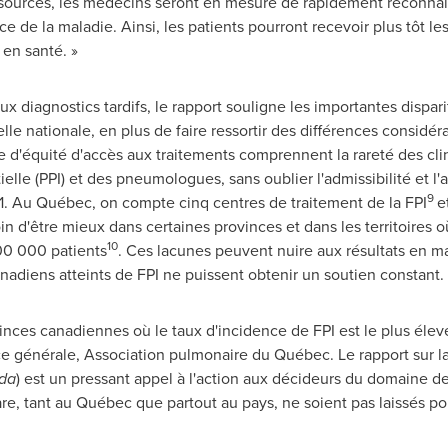
ources, les médecins seront en mesure de rapidement reconnaît
e de la maladie. Ainsi, les patients pourront recevoir plus tôt les
en santé. »
x diagnostics tardifs, le rapport souligne les importantes dispar
lle nationale, en plus de faire ressortir des différences considér
re d'équité d'accès aux traitements comprennent la rareté des cli
elle (PPI) et des pneumologues, sans oublier l'admissibilité et l'
9
1. Au Québec, on compte cinq centres de traitement de la FPI
e
oin d'être mieux dans certaines provinces et dans les territoires o
10
00 000 patients
. Ces lacunes peuvent nuire aux résultats en m
anadiens atteints de FPI ne puissent obtenir un soutien constant.
ces canadiennes où le taux d'incidence de FPI est le plus élevé,
ce générale, Association pulmonaire du Québec. Le rapport sur la
da
) est un pressant appel à l'action aux décideurs du domaine de 
rare, tant au Québec que partout au pays, ne soient pas laissés 