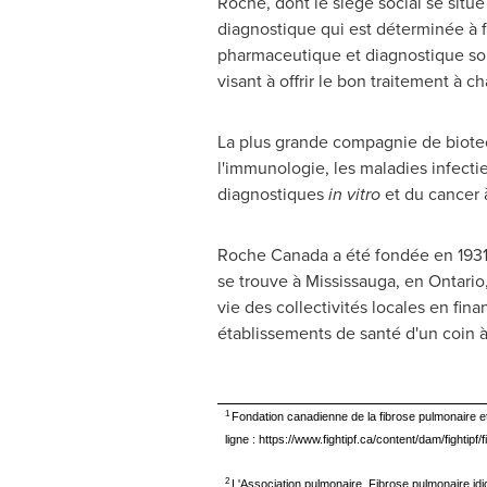
Roche, dont le siège social se situ
diagnostique qui est déterminée à f
pharmaceutique et diagnostique sou
visant à offrir le bon traitement à 
La plus grande compagnie de biote
l'immunologie, les maladies infecti
diagnostiques
in vitro
et du cancer à
Roche
Canada
a été fondée en 1931
se trouve à
Mississauga
, en
Ontario
vie des collectivités locales en fin
établissements de santé d'un coin à
1
Fondation canadienne de la fibrose pulmonaire 
ligne : https://www.fightipf.ca/content/dam/f
2
L'Association pulmonaire. Fibrose pulmonaire idi