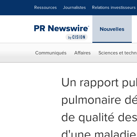
Déclaration d'accessibilité
Sauter la navigation
Ressources
Journalistes
Relations investisseurs
Nouvelles
Communiqués
Affaires
Sciences et techn
Un rapport pub
pulmonaire dé
de qualité des
d'une maladie