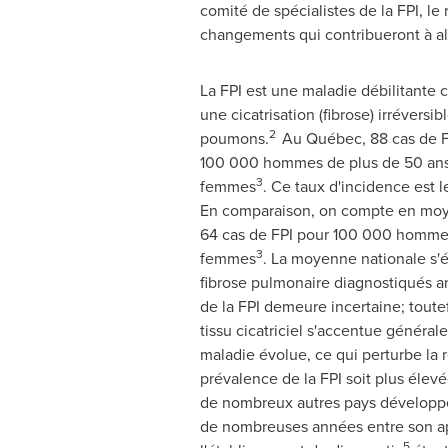
comité de spécialistes de la FPI, le
changements qui contribueront à al
La FPI est une maladie débilitante 
une cicatrisation (fibrose) irréversib
2
poumons.
Au Québec, 88 cas de F
100 000 hommes de plus de 50 ans,
3
femmes
. Ce taux d'incidence est l
En comparaison, on compte en mo
64 cas de FPI pour 100 000 homme
3
femmes
. La moyenne nationale s'é
fibrose pulmonaire diagnostiqués 
de la FPI demeure incertaine; toutef
tissu cicatriciel s'accentue généra
maladie évolue, ce qui perturbe la r
prévalence de la FPI soit plus élev
de nombreux autres pays développ
de nombreuses années entre son ap
5