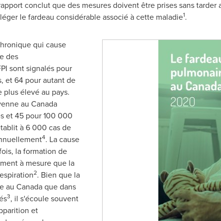
 rapport conclut que des mesures doivent être prises sans tarder a
1
léger le fardeau considérable associé à cette maladie
.
chronique qui cause
le des
PI sont signalés pour
 et 64 pour autant de
e plus élevé au pays.
yenne au
Canada
s et 45 pour 100 000
tablit à 6 000 cas de
4
annuellement
. La cause
ois, la formation de
lement à mesure que la
2
espiration
. Bien que la
ée au
Canada
que dans
3
és
, il s'écoule souvent
parition et