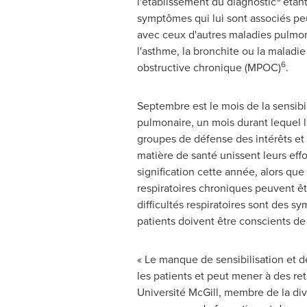
l'établissement du diagnostic
étan
symptômes qui lui sont associés p
avec ceux d'autres maladies pulmo
l'asthme, la bronchite ou la maladi
6
obstructive chronique (MPOC)
.
Septembre est le mois de la sensibili
pulmonaire, un mois durant lequel le
groupes de défense des intérêts et 
matière de santé unissent leurs effo
signification cette année, alors qu
respiratoires chroniques peuvent êt
difficultés respiratoires sont des 
patients doivent être conscients d
« Le manque de sensibilisation et d
les patients et peut mener à des ret
Université McGill, membre de la divi