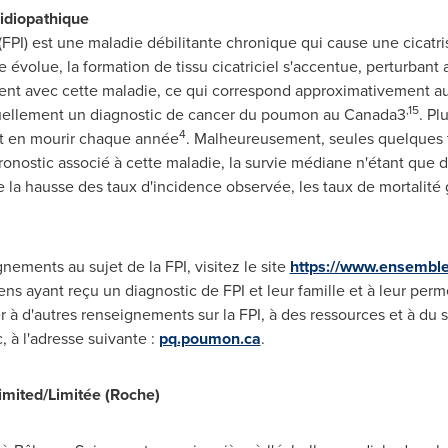
 idiopathique
FPI) est une maladie débilitante chronique qui cause une cicatrisa
olue, la formation de tissu cicatriciel s'accentue, perturbant ai
ent avec cette maladie, ce qui correspond approximativement a
,15
uellement un diagnostic de cancer du poumon au Canada3
. Pl
4
nt en mourir chaque année
. Malheureusement, seules quelques t
ronostic associé à cette maladie, la survie médiane n'étant que d
de la hausse des taux d'incidence observée, les taux de mortali
ements au sujet de la FPI, visitez le site
https://www.ensemble
ens ayant reçu un diagnostic de FPI et leur famille et à leur perm
à d'autres renseignements sur la FPI, à des ressources et à du s
 à l'adresse suivante :
pq.poumon.ca
.
mited/Limitée (Roche)