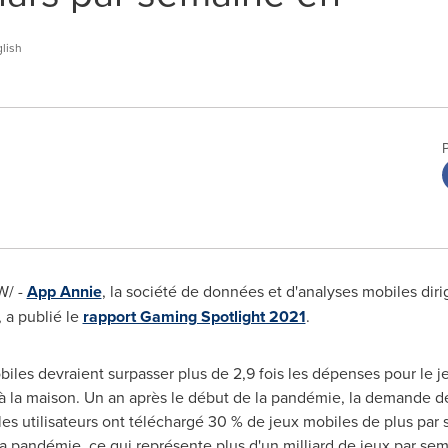
lish
W/ -
App Annie
, la société de données et d'analyses mobiles dirigé
 a publié le
rapport Gaming Spotlight 2021
.
les devraient surpasser plus de 2,9 fois les dépenses pour le jeu
à la maison. Un an après le début de la pandémie, la demande d
les utilisateurs ont téléchargé 30 % de jeux mobiles de plus par
la pandémie, ce qui représente plus d'un milliard de jeux par se