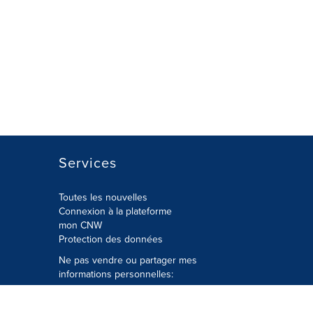
Services
Toutes les nouvelles
Connexion à la plateforme
mon CNW
Protection des données
Ne pas vendre ou partager mes
informations personnelles:
Soumettre à
Privacy@cision.com
Appelez gratuitement notre