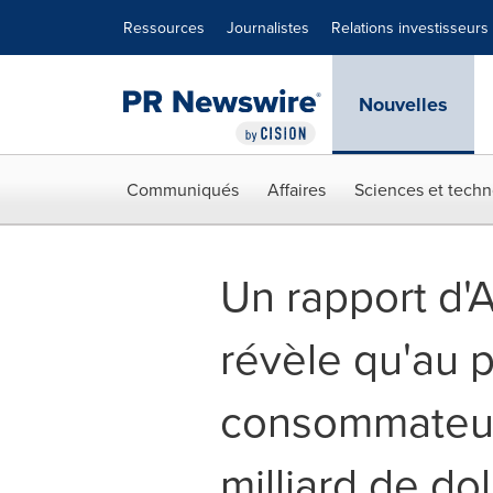
Déclaration d'accessibilité
Sauter la navigation
Ressources
Journalistes
Relations investisseurs
Nouvelles
Communiqués
Affaires
Sciences et techn
Un rapport d'
révèle qu'au p
consommateur
milliard de do