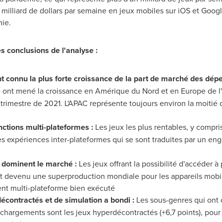
milliard de dollars par semaine en jeux mobiles sur iOS et Goog
mie.
s conclusions de l'analyse :
t connu la plus forte croissance de la part de marché des d
ne ont mené la croissance en Amérique du Nord et en
Europe
de l
trimestre de 2021. L'APAC représente toujours environ la moitié
nctions multi-plateformes :
Les jeux les plus rentables, y compri
s expériences inter-plateformes qui se sont traduites par un en
s dominent le marché :
Les jeux offrant la possibilité d'accéder 
t devenu une superproduction mondiale pour les appareils mobile
nt multi-plateforme bien exécuté
décontractés et de simulation a bondi :
Les sous-genres qui ont c
chargements sont les jeux hyperdécontractés (+6,7 points), pour e