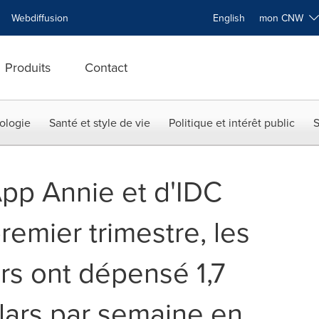
Webdiffusion
English
mon CNW
Produits
Contact
ologie
Santé et style de vie
Politique et intérêt public
S
App Annie et d'IDC
remier trimestre, les
s ont dépensé 1,7
llars par semaine en