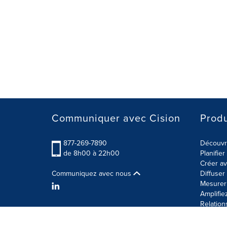
Communiquer avec Cision
Produ
877-269-7890
Découvre
de 8h00 à 22h00
Planifie
Créer av
Communiquez avec nous
Diffuse
Mesurer 
Amplifie
Relation