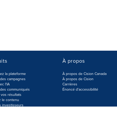
its
À propos
z la plateforme
À propos de Cision Canada
r des campagnes
À propos de Cision
ec l'IA
Carrières
r des communiqués
Énoncé d'accessibilité
vos résultats
z le contenu
s investisseurs